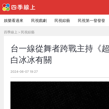
娛樂看過來
民視戲劇
民視綜藝
民視第一發發發
四季線上
＞
民視綜藝
台一線從舞者跨戰主持《超
白冰冰有關
2024-06-07 19:27