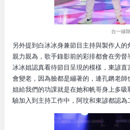
台一線
另外提到白冰冰身兼節目主持與製作人的
親力親為，歌手錄影前的彩排都會在旁督
冰冰姐認真看待節目呈現的模樣，東諺直
會變老，因為臉都是繃著的，連孔鏘老師
姐給我們的功課就是在她和帆哥身上多吸
驗加入到主持工作中，阿玟和東諺都認為