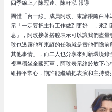
四季線上／陳冠達、陳軒泓 報導
團體「台一線」成員阿玟、東諺跟隨白冰
示「一定要把主持工作做到更好」，來到
息」，阿玟接著搭腔表示可以讓我們盡量
玟也透露他和東諺的任務就是替他們瞻前
其他事情」，而二人也分享來到新環境錄
視率穩坐全國冠軍，阿玟表示終於放下心
維持平常心，期許能繼續把表演和主持發