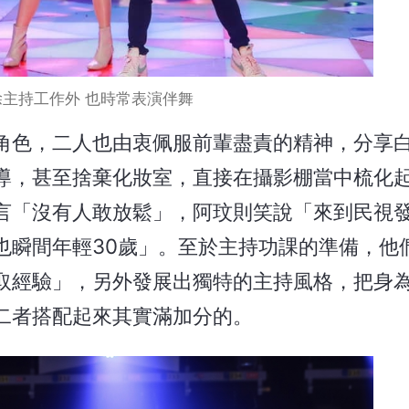
除主持工作外 也時常表演伴舞
角色，二人也由衷佩服前輩盡責的精神，分享
導，甚至捨棄化妝室，直接在攝影棚當中梳化
言「沒有人敢放鬆」，阿玟則笑說「來到民視
也瞬間年輕30歲」。至於主持功課的準備，他
取經驗」，另外發展出獨特的主持風格，把身
二者搭配起來其實滿加分的。