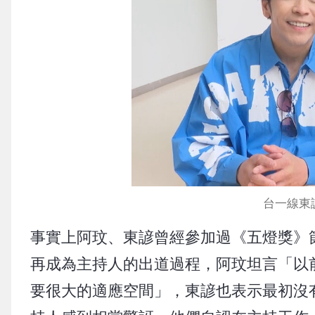
台一線東諺
事實上阿玟、東諺曾經參加過《五燈獎》
再成為主持人的出道過程，阿玟坦言「以
要很大的適應空間」，東諺也表示最初沒