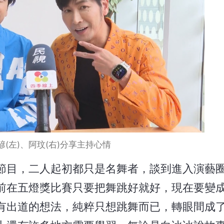
(左)、阿玟(右)分享主持心情
節目，二人起初都只是名舞者，談到進入演藝
前在五燈獎比賽只要把舞跳好就好，現在要變
有出道的想法，純粹只想跳舞而已，轉眼間成