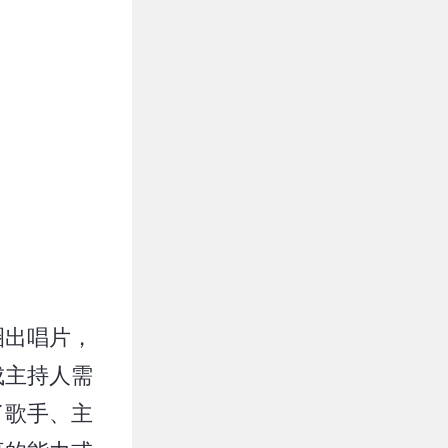
圈出唱片，
成主持人需
了歌手、主