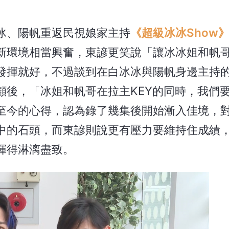
冰、陽帆重返民視娘家主持
《超級冰冰Show
新環境相當興奮，東諺更笑說「讓冰冰姐和帆
發揮就好，不過談到在白冰冰與陽帆身邊主持
顧後，「冰姐和帆哥在拉主KEY的同時，我們
至今的心得，認為錄了幾集後開始漸入佳境，
中的石頭，而東諺則說更有壓力要維持住成績
揮得淋漓盡致。