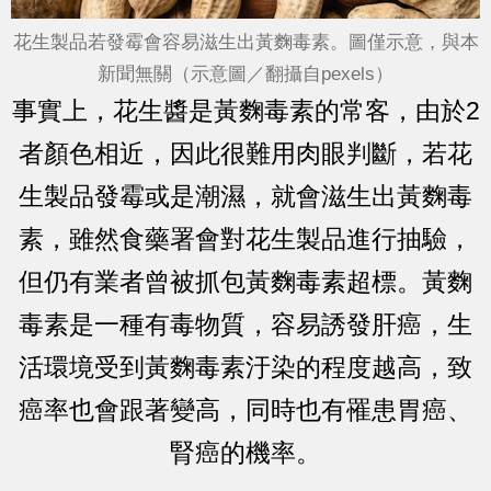
花生製品若發霉會容易滋生出黃麴毒素。圖僅示意，與本
新聞無關（示意圖／翻攝自pexels）
事實上，花生醬是黃麴毒素的常客，由於2
者顏色相近，因此很難用肉眼判斷，若花
生製品發霉或是潮濕，就會滋生出黃麴毒
素，雖然食藥署會對花生製品進行抽驗，
但仍有業者曾被抓包黃麴毒素超標。黃麴
毒素是一種有毒物質，容易誘發肝癌，生
活環境受到黃麴毒素汙染的程度越高，致
癌率也會跟著變高，同時也有罹患胃癌、
腎癌的機率。