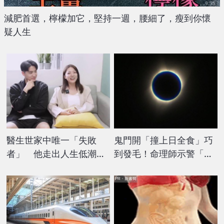
減肥首選，檸檬加它，堅持一週，腰細了，瘦到你懷
疑人生
醫生世家中唯一「失敗
鬼門開「撞上日全食」巧
者」 他走出人生低潮笑
到發毛！命理師示警「深
曝：接受缺點享受優點
夜避開6地」8字要記住
PR・新素簡