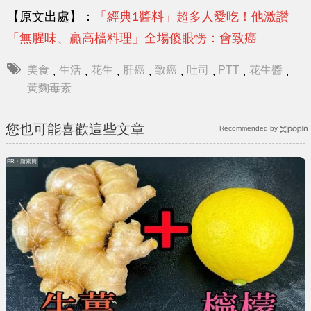
【原文出處】：
「經典1醬料」超多人愛吃！他激讚
「無腥味、贏高檔料理」全場傻眼愣：會致癌
美食
生活
花生
肝癌
致癌
吐司
PTT
花生醬
,
,
,
,
,
,
,
,
黃麴毒素
您也可能喜歡這些文章
Recommended by
PR・新素簡