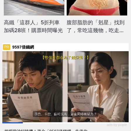
高鐵「這群人」5折列車
腹部脂肪的「剋星」找到
加碼28班！購票時間曝光
了，常吃這幾物，吃走大
肚囊，瘦出小蠻腰
9597借錢網
PR
ads by popIn