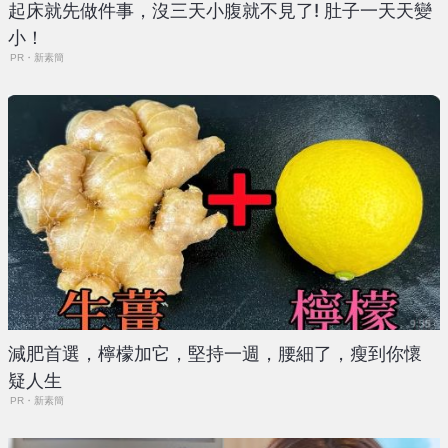
起床就先做件事，沒三天小腹就不見了! 肚子一天天變
小！
PR・新素簡
減肥首選，檸檬加它，堅持一週，腰細了，瘦到你懷
疑人生
PR・新素簡