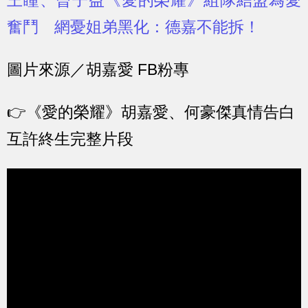
王瞳、曾子益《愛的榮耀》組隊結盟為愛
奮鬥 網憂姐弟黑化：德嘉不能拆！
圖片來源／胡嘉愛 FB粉專
👉
《愛的榮耀》胡嘉愛、何豪傑真情告白
互許終生完整片段