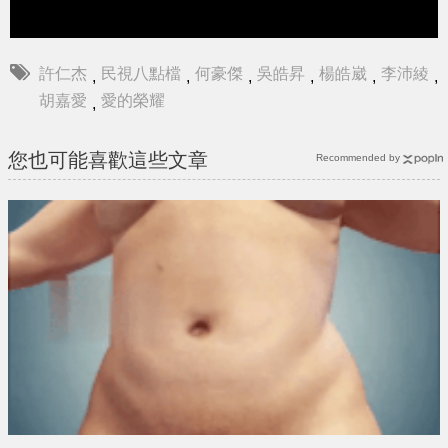
許仁杰
民視八點檔
何豪傑
吳皓昇
楊皓崴
李沛綾
,
,
,
,
,
,
胡嘉愛
愛的榮耀
,
您也可能喜歡這些文章
Recommended by