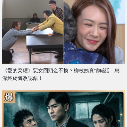
《愛的榮耀》惡女回頭金不換？柳枝姨真情喊話 惠
潔終於悔改認錯！