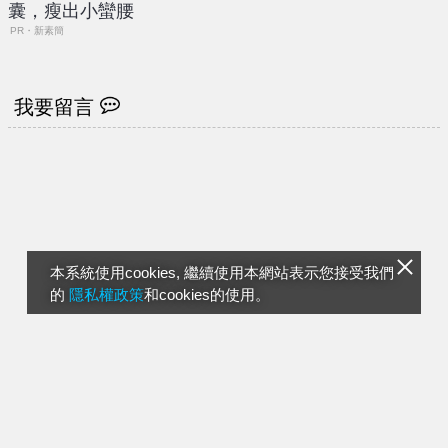
囊，瘦出小蠻腰
PR・新素簡
我要留言
本系統使用cookies, 繼續使用本網站表示您接受我們
的
隱私權政策
和cookies的使用。