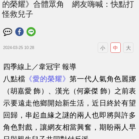
的榮耀》合體眾角 網友嗨喊：快點打
怪救兒子
小
中
大
2024-03-25 10:28
四季線上／韋冠宇 報導
八點檔
《愛的榮耀》
第一代人氣角色麗娜
（胡嘉愛 飾）、漢光（何豪傑 飾）之前表
示要遠走他鄉開始新生活，近日終於有望
回歸，串起血緣之謎的兩人也即將與許多
角色對戲，讓網友相當興奮，期盼兩人早