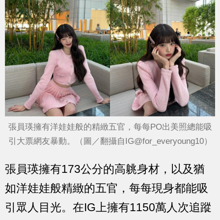
張員瑛擁有洋娃娃般的精緻五官，每每PO出美照總能吸
引大票網友暴動。（圖／翻攝自IG@for_everyoung10）
張員瑛擁有173公分的高䠷身材，以及猶
如洋娃娃般精緻的五官，每每現身都能吸
引眾人目光。在IG上擁有1150萬人次追蹤