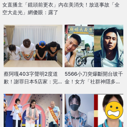
女直播主「鏡頭前更衣」內在美消失！放送事故「全
空大走光」網傻眼：露了
蔡阿嘎403字聲明2度道
5566小刀突爆斷開台玻千
歉！謝罪日本5店家：完
金！女方「社群神隱多
全是我的疏失及錯誤
時」身邊人6字揭內幕