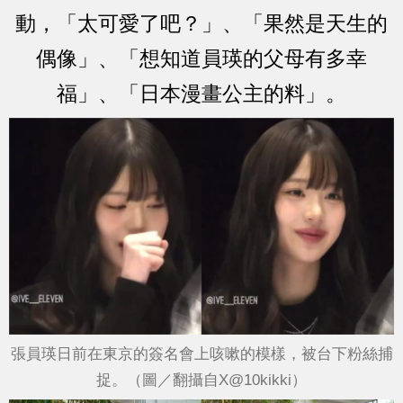
動，「太可愛了吧？」、「果然是天生的
偶像」、「想知道員瑛的父母有多幸
福」、「日本漫畫公主的料」。
張員瑛日前在東京的簽名會上咳嗽的模樣，被台下粉絲捕
捉。（圖／翻攝自X@10kikki）