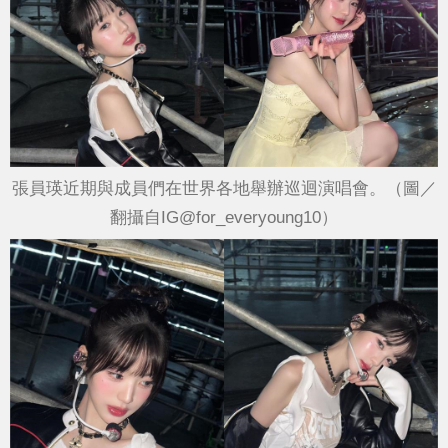
張員瑛近期與成員們在世界各地舉辦巡迴演唱會。（圖／
翻攝自IG@for_everyoung10）