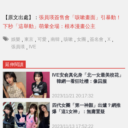
【原文出處】：
張員瑛簽售會「咳嗽畫面」引暴動！
下秒「這舉動」萌暈全場：根本漫畫公主
娛樂
東京
可愛
南韓
咳嗽
女團
簽名會
X
,
,
,
,
,
,
,
,
張員瑛
IVE
,
延伸閱讀
IVE安俞真化身「北一女最美校花」
韓網一看狂吐槽：像囚服
2023/11/21 20:17:32
{PLAYICON}
四代女團「第一神顏」出爐？網推
爆「這1女神」：無庸置疑
2023/11/13 17:52:22