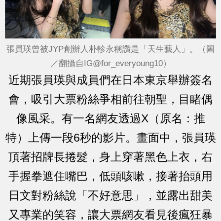
張員瑛曾被JYP創辦人朴軫永稱讚是「天生藝人」。（圖
／翻攝自IG@for_everyoung10）
近期張員瑛與成員們在日本東京舉辦簽名
會，吸引大票粉絲爭相前往朝聖，目睹偶
像風采。有一名網友透過X（原名：推
特）上傳一段6秒的影片。畫面中，張員瑛
頂著招牌長捲髮，身上穿著黑色上衣，右
手握拳遮住嘴巴，低頭咳嗽，接著抬頭用
日文對粉絲說「不好意思」，並露出甜美
又專業的笑容，讓大票網友看見後瘋狂暴