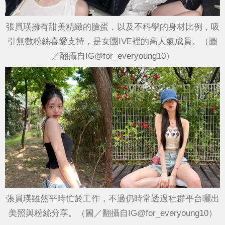
張員瑛擁有甜美精緻的臉蛋，以及不科學的身材比例，吸
引無數粉絲喜愛支持，是女團IVE裡的高人氣成員。（圖
／翻攝自IG@for_everyoung10）
張員瑛雖然平時忙於工作，不過仍時常透過社群平台曬出
美照與粉絲分享。（圖／翻攝自IG@for_everyoung10）