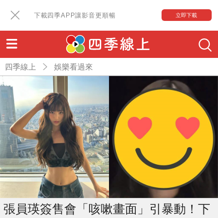
下載四季APP讓影音更順暢
立即下載
四季線上
娛樂看過來
張員瑛簽售會「咳嗽畫面」引暴動！下