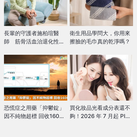
長輩的守護者施柏瑄醫
衛生用品學問大，你用來
師 筋骨活血治退化性關
擦臉的毛巾真的乾淨嗎？
節炎
恐慌症之用藥「抑鬱錠」
買化妝品光看成分表還不
因不純物超標 回收1600
夠！2026 年 7 月起 PIF
萬粒
制度全面上路，保障消費
者使用安全