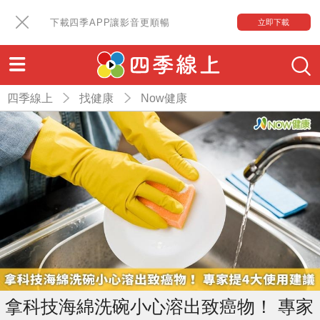
下載四季APP讓影音更順暢
立即下載
四季線上
找健康
Now健康
拿科技海綿洗碗小心溶出致癌物！ 專家