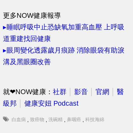
更多NOW健康報導
▸睡眠呼吸中止恐缺氧加重高血壓 上呼吸
道重建找回健康
▸眼周變化透露歲月痕跡 消除眼袋有助淚
溝及黑眼圈改善
就❤NOW健康：
社群
│
影音
│
官網
│
醫
級邦
│
健康安妞 Podcast
白血病
致癌物
洗碗精
鼻咽癌
科技海綿
,
,
,
,