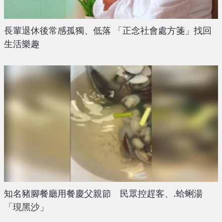
長輩退休後常感孤獨、低落 「正念社會處方箋」找回
生活樂趣
知名豬腳餐廳用餐慶父親節 民眾控趕客、.蛤蜊湯
「現黑沙」