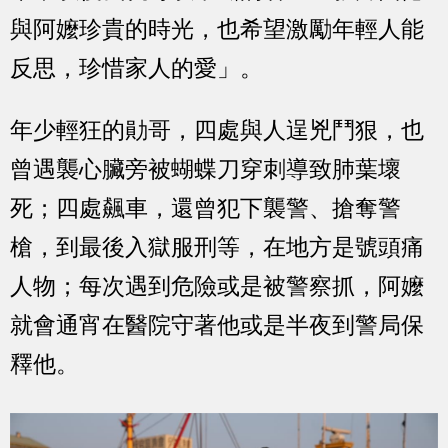
與阿嬤珍貴的時光，也希望激勵年輕人能
反思，珍惜家人的愛」。
年少輕狂的勛哥，四處與人逞兇鬥狠，也
曾遇襲心臟旁被蝴蝶刀穿刺導致肺葉壞
死；四處飆車，還曾犯下襲警、搶奪警
槍，到最後入獄服刑等，在地方是號頭痛
人物；每次遇到危險或是被警察抓，阿嬤
就會通宵在醫院守著他或是半夜到警局保
釋他。