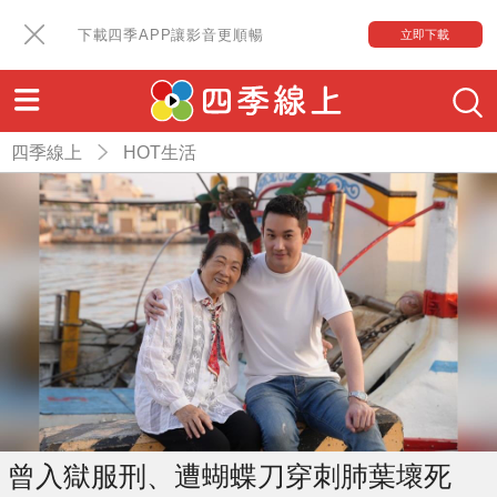
下載四季APP讓影音更順暢
立即下載
四季線上
HOT生活
曾入獄服刑、遭蝴蝶刀穿刺肺葉壞死