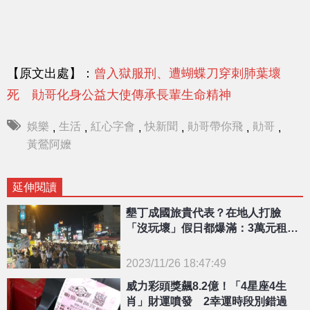
【原文出處】：
曾入獄服刑、遭蝴蝶刀穿刺肺葉壞
死 勛哥化身公益大使傳承長輩生命精神
娛樂
生活
紅心字會
快新聞
勛哥帶你飛
勛哥
,
,
,
,
,
,
黃鶯阿嬤
延伸閱讀
墾丁成國旅貴代表？在地人打臉
「沒玩壞」假日都爆滿：3萬元租不
到攤位
2023/11/26 18:47:49
{PLAYICON}
威力彩頭獎飆8.2億！「4星座4生
肖」財運噴發 2幸運時段別錯過