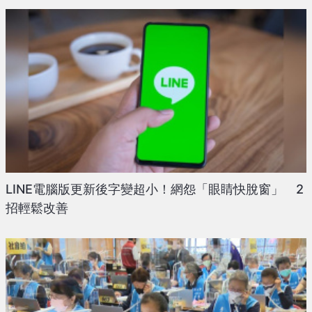
LINE電腦版更新後字變超小！網怨「眼睛快脫窗」 2
招輕鬆改善