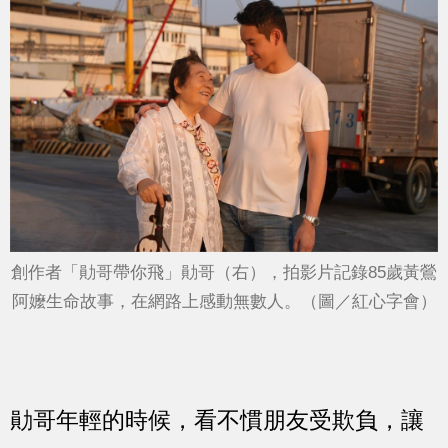
創作者「勛哥帶你飛」勛哥（右），拍影片記錄85歲黃鶯
阿嬤生命故事，在網路上感動無數人。（圖／紅心字會）
勛哥年輕的時候，看不慣朋友受欺負，讓