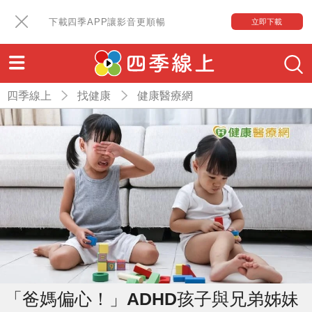
下載四季APP讓影音更順暢
立即下載
四季線上
找健康
健康醫療網
「爸媽偏心！」ADHD孩子與兄弟姊妹