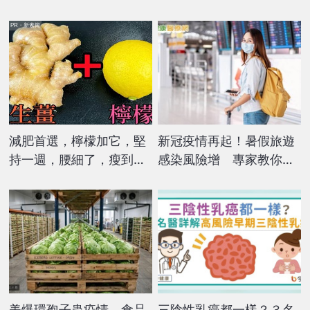
PR・新素簡
減肥首選，檸檬加它，堅
新冠疫情再起！暑假旅遊
持一週，腰細了，瘦到你
感染風險增 專家教你這
懷疑人生
樣做好防護
美爆環孢子蟲疫情 食品
三陰性乳癌都一樣？３名