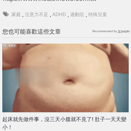
家庭
注意力不足
ADHD
過動症
特殊兒童
,
,
,
,
您也可能喜歡這些文章
Recommended by
PR・新素簡
起床就先做件事，沒三天小腹就不見了! 肚子一天天變
小！