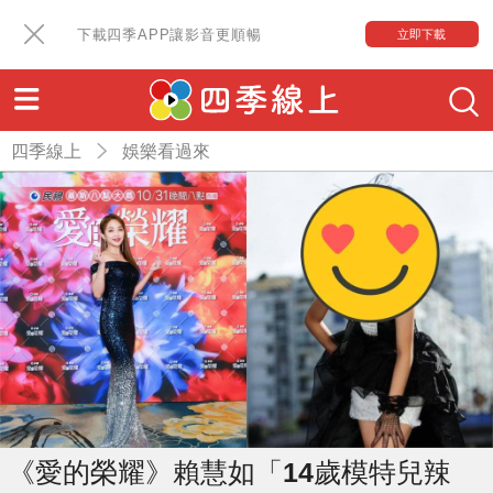
下載四季APP讓影音更順暢
立即下載
四季線上
娛樂看過來
《愛的榮耀》賴慧如「14歲模特兒辣