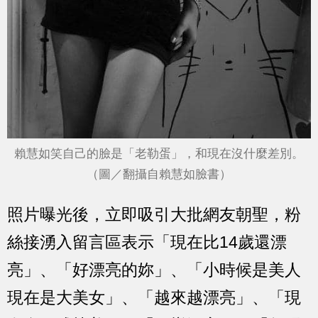
賴慧如笑自己的臉是「老勒蛋」，和現在沒什麼差別。
（圖／翻攝自賴慧如臉書）
照片曝光後，立即吸引大批網友朝聖，粉
絲接湧入留言區表示「現在比14歲還漂
亮」、「好漂亮的妳」、「小時候是美人
現在是大美女」、「越來越漂亮」、「現