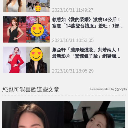
界和平
2023/10/31 11:49:27
{PLAYICON}
賴慧如《愛的榮耀》激瘦14公斤！
塞進「14歲登台禮服」羞吐：1部位
稍緊
2023/10/31 10:53:05
{PLAYICON}
蕭亞軒「濃厚煙燻妝」判若兩人！
最新影片「驚悚錐子臉」網嚇爛：
女巫？
2023/10/31 18:05:29
{PLAYICON}
您也可能喜歡這些文章
Recommended by