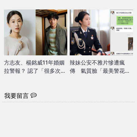
驚喊：太清純認不出
言整1部位網驚艷：超美
方志友、楊銘威11年婚姻
辣妹公安不雅片慘遭瘋
拉警報？ 認了「很多次想
傳 氣質臉「最美警花」
放棄」昔日對話曝隱情
人設盡毀
我要留言