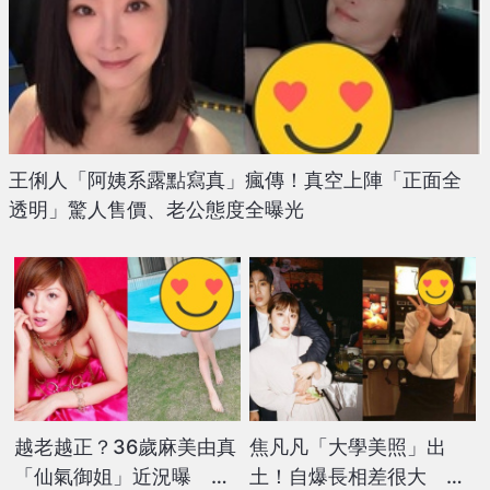
王俐人「阿姨系露點寫真」瘋傳！真空上陣「正面全
透明」驚人售價、老公態度全曝光
越老越正？36歲麻美由真
焦凡凡「大學美照」出
「仙氣御姐」近況曝 網
土！自爆長相差很大 坦