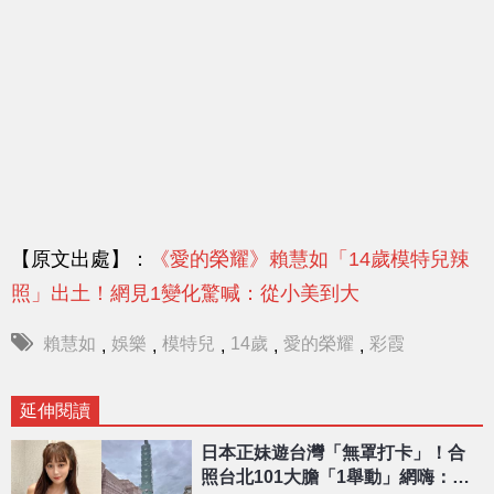
【原文出處】：
《愛的榮耀》賴慧如「14歲模特兒辣
照」出土！網見1變化驚喊：從小美到大
賴慧如
娛樂
模特兒
14歲
愛的榮耀
彩霞
,
,
,
,
,
延伸閱讀
日本正妹遊台灣「無罩打卡」！合
照台北101大膽「1舉動」網嗨：世