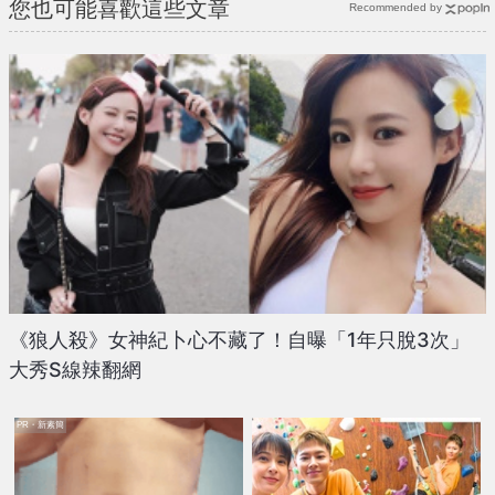
您也可能喜歡這些文章
Recommended by
《狼人殺》女神紀卜心不藏了！自曝「1年只脫3次」
大秀S線辣翻網
PR・新素簡