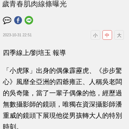
歲青春肌肉線條曝光
小
中
大
2023-10-31 22:51
四季線上/劉培玉 報導
「小虎隊」出身的偶像霹靂虎、《步步驚
心》風靡全亞洲的四爺雍正、人稱吳老闆
的吳奇隆，當了一輩子偶像的他，經歷過
無數攝影師的鏡頭，唯獨在資深攝影師潘
重威的鏡頭下展現他從男孩轉大人的特別
時刻。