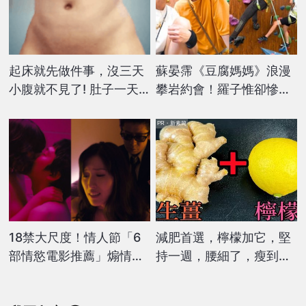
起床就先做件事，沒三天
蘇晏霈《豆腐媽媽》浪漫
小腹就不見了! 肚子一天
攀岩約會！羅子惟卻慘遭
天變小！
女神「怒瞪」因這原因
PR・新素簡
18禁大尺度！情人節「6
減肥首選，檸檬加它，堅
部情慾電影推薦」煽情誘
持一週，腰細了，瘦到你
惑、激情床戰...一刀未剪
懷疑人生
免費線上看