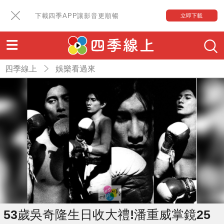
下載四季APP讓影音更順暢
立即下載
四季線上
娛樂看過來
53歲吳奇隆生日收大禮!潘重威掌鏡25