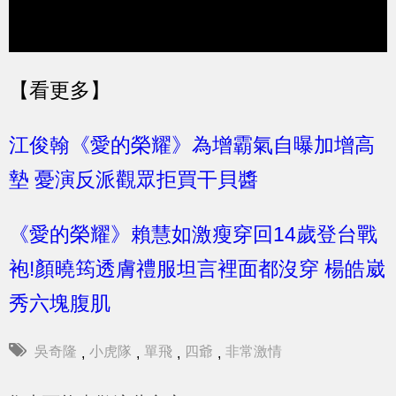
【
看更多
】
江俊翰《愛的榮耀》為增霸氣自曝加增高
墊 憂演反派觀眾拒買干貝醬
《愛的榮耀》賴慧如激瘦穿回14歲登台戰
袍!顏曉筠透膚禮服坦言裡面都沒穿 楊皓崴
秀六塊腹肌
吳奇隆
小虎隊
單飛
四爺
非常激情
,
,
,
,