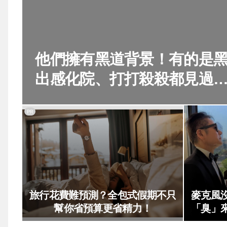
他們擁有黑道背景！有的是
出感化院、打打殺殺都見過
的人
PR
旅行花費難預測？全包式假期不只
麥克風
幫你省預算更省精力！
「臭」