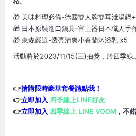
格。
🎁 美味料理必備-德國雙人牌雙耳淺湯鍋+
🎁 日本原裝進口鍋具-富士器日本職人手作
🎁 東森嚴選-透亮清爽小蒼蘭沐浴乳 x5
活動將於2023/11/15(三)抽獎，於四
👉
搶購限時豪華套餐請點我！
👉
立即加入
四季線上LINE好友
👉
立即加入
四季線上 LINE VOOM
，不