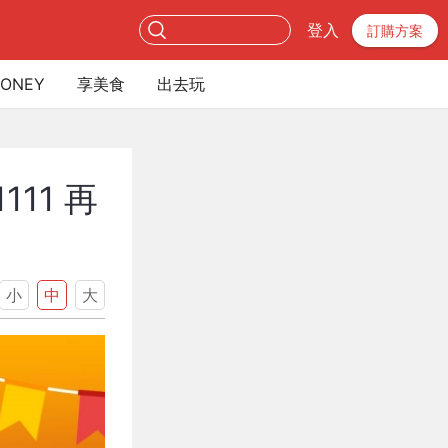
登入
訂購方案
ONEY
享美食
出去玩
11 再
小
中
大