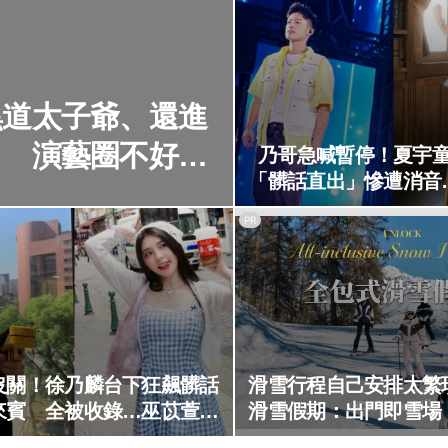
黑道太子爺、還進
… 演藝圈不好惹
乃哥急喊暫停！夏宇
「髒話直出」慘遭消音
嚇壞我
PR
沒關！徐乃麟台下狂飆髒話
滑雪行程自己安排太繁
來賓 全被收錄…巫苡萱嚇
滑雪假期：出門即雪場
壞遮麥制止
不怕預算爆表