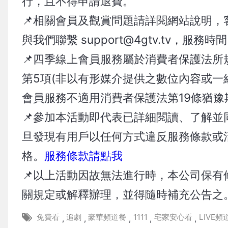
行，且不得申請退費。
📌相關會員及觀賞問題請詳閱網站說明，客服專線
與我們聯繫
support@4gtv.tv
，服務時間 :
📌四季線上會員服務屬於消費者保護法
第5項(非以有形媒介提供之數位內容或一
會員服務不適用消費者保護法第19條猶
📌參加本活動即代表已詳細閱讀、了解
旦發現有用戶以任何方式違反服務條款或
格。
服務條款請點我
📌以上活動因故無法進行時，本公司保
關規定或解釋辦理，並得隨時補充公告之
免費看
追劇
豪華頻道餐
1111
宅家安心看
LIVE頻
,
,
,
,
,