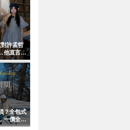
童對許孟哲
…他直言：
瑣？全包式
，一價全包
！