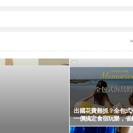
R
PR
出國花費難抓？全包式
一價搞定食宿玩樂，省