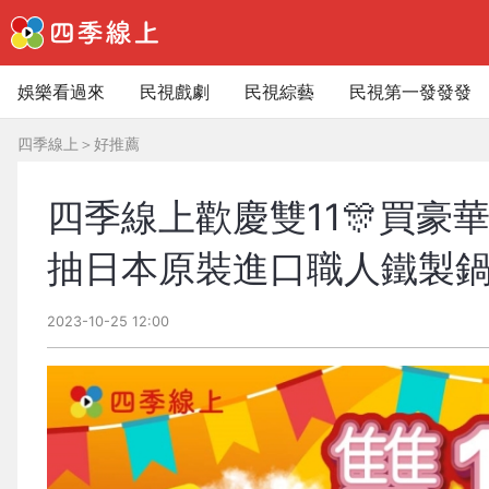
娛樂看過來
民視戲劇
民視綜藝
民視第一發發發
四季線上
＞
好推薦
四季線上歡慶雙11🎊買豪華
抽日本原裝進口職人鐵製
2023-10-25 12:00