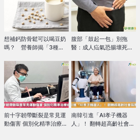
想補鈣防骨鬆可以喝豆奶
腹部「鼓起一包」別拖
嗎？ 營養師揭「3種
醫：成人疝氣恐腸壞死
奶」分類大不同
治療關鍵一次看
前十字韌帶斷裂是常見運
南韓引進「AI孝子機器
動傷害 個別化精準治療成
人」！ 翻轉超高齡社會孤
趨勢
獨危機