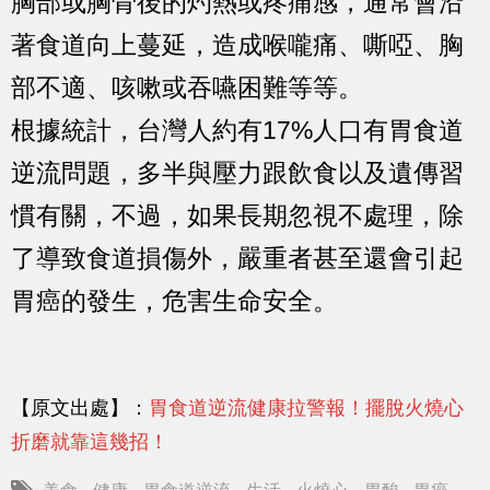
胸部或胸骨後的灼熱或疼痛感，通常會沿
著食道向上蔓延，造成喉嚨痛、嘶啞、胸
部不適、咳嗽或吞嚥困難等等。
根據統計，台灣人約有17%人口有胃食道
逆流問題，多半與壓力跟飲食以及遺傳習
慣有關，不過，如果長期忽視不處理，除
了導致食道損傷外，嚴重者甚至還會引起
胃癌的發生，危害生命安全。
【原文出處】：
胃食道逆流健康拉警報！擺脫火燒心
折磨就靠這幾招！
美食
健康
胃食道逆流
生活
火燒心
胃酸
胃癌