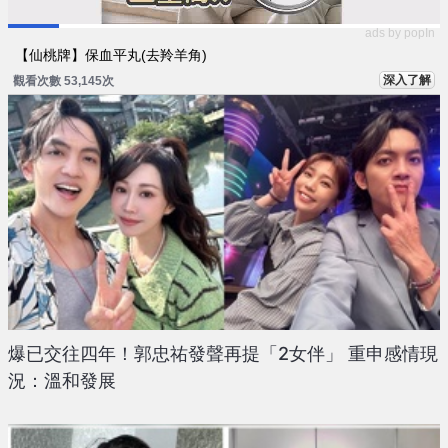
ads by popIn
【仙桃牌】保血平丸(去羚羊角)
深入了解
觀看次數 53,145次
爆已交往四年！郭忠祐發聲再提「2女伴」 重申感情現
況：溫和發展