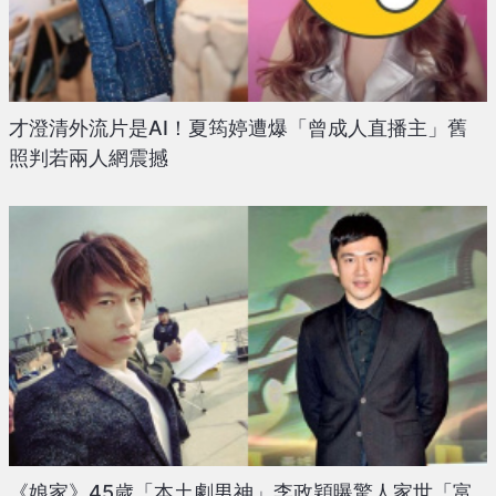
才澄清外流片是AI！夏筠婷遭爆「曾成人直播主」舊
照判若兩人網震撼
《娘家》45歲「本土劇男神」李政穎曝驚人家世「富