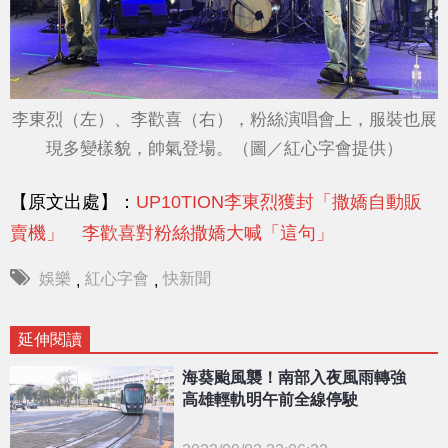
李東烈（左）、李歡喜（右），粉絲演唱會上，服裝也展
現多變樣貌，帥氣登場。（圖／紅心字會提供）
【原文出處】：
UP10TION李東烈獲封「撒嬌自動販
賣機」 李歡喜對粉絲撒嬌大喊「這句」
娛樂
紅心字會
快新聞
,
,
延伸閱讀
海葵颱風襲！南部入夜風雨轉強
高雄輕軌明午前全線停駛