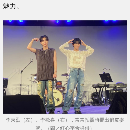
魅力。
李東烈（左）、李歡喜（右），常常拍照時擺出俏皮姿
態。（圖／紅心字會提供）