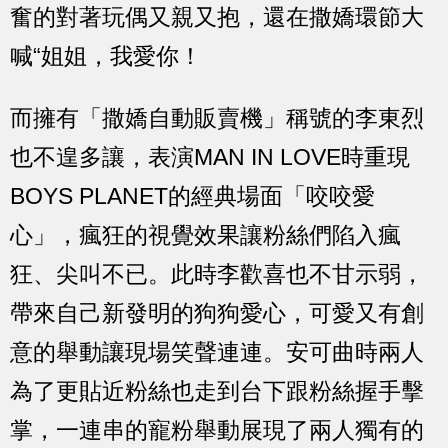
奮的對著玩偶又親又抱，還在撒嬌環節大
喊“姐姐，我愛你！
而擁有「撒嬌自動販賣機」稱號的李東烈
也不遑多讓，表演MAN IN LOVE時重現
BOYS PLANET的經典場面「咬咬愛
心」，瘋狂的視覺效果讓粉絲們陷入瘋
狂、尖叫不已。此時李歡喜也不甘示弱，
帶來自己新發明的狗狗愛心，可愛又有創
意的舉動讓現場笑聲連連。安可曲時兩人
為了更貼近粉絲也走到台下跟粉絲握手擊
掌，一連串的寵粉舉動展現了兩人獨有的