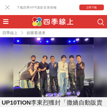
下載四季APP讓影音更順暢
立即下載
四季線上
娛樂看過來
UP10TION李東烈獲封「撒嬌自動販賣