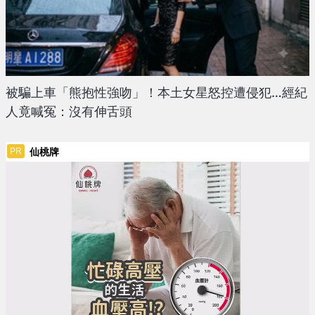
被騙上車「熊抱性強吻」！本土女星怒控遭侵犯…經紀
人竟喊冤：沒有伸舌頭
仙桃牌
PR