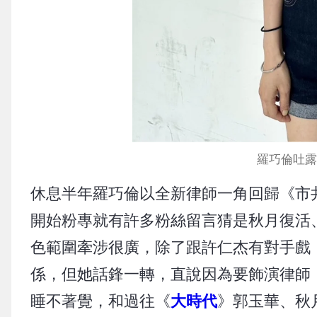
羅巧倫吐露
休息半年羅巧倫以全新律師一角回歸《市
開始粉專就有許多粉絲留言猜是秋月復活
色範圍牽涉很廣，除了跟許仁杰有對手戲
係，但她話鋒一轉，直說因為要飾演律師
睡不著覺，和過往《
大時代
》郭玉華、秋