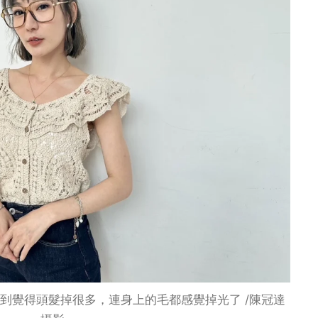
到覺得頭髮掉很多，連身上的毛都感覺掉光了 /陳冠達