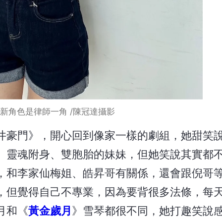
新角色是律師一角 /陳冠達攝影
井豪門》，開心回到像家一樣的劇組，她甜笑說
、靈魂附身、雙胞胎的妹妹，但她笑說其實都
，和李家仙梅姐、皓昇哥有關係，還會跟倪哥
，但覺得自己不專業，因為要背很多法條，每
月和《
黃金歲月
》雪琴都很不同，她打趣笑說