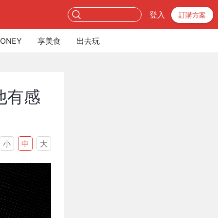
登入
訂購方案
ONEY
享美食
出去玩
他有感
小
中
大