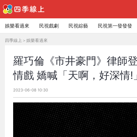
娛樂看過來
民視戲劇
民視綜藝
民視第一發發發
四季線上
＞
娛樂看過來
羅巧倫《市井豪門》律師登
情戲 嬌喊「天啊，好深情!
2023-06-08 10:30