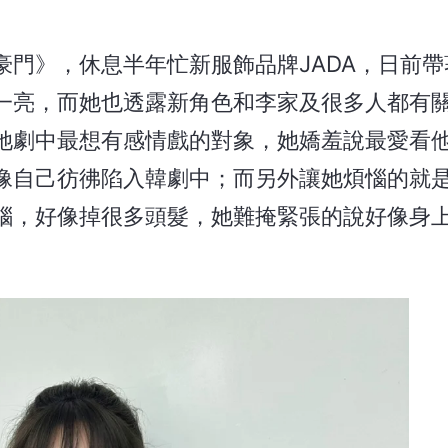
門》，休息半年忙新服飾品牌JADA，日前帶
一亮，而她也透露新角色和李家及很多人都有
她劇中最想有感情戲的對象，她嬌羞說最愛看
像自己彷彿陷入韓劇中；而另外讓她煩惱的就
腦，好像掉很多頭髮，她難掩緊張的說好像身