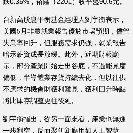
跌0.36%，裕隆（2201）收平盤90.6元。
台新高股息平衡基金經理人劉宇衡表示，
美國5月非農就業報告優於市場預期，儘管
失業率回升，但服務需求仍強，就業報告
暗示薪資成長放緩。此外，近期財報顯
示，部分產業開始走出谷底，不過能見度
偏低，半導體業存貨持續去化，但以往供
不應求的機會財獲利難見，獲利回升時點
將比庫存調整更往後延。
劉宇衡指出，從另一面來看，產業也無進
一步利空，反而聚焦新應用如人工智慧