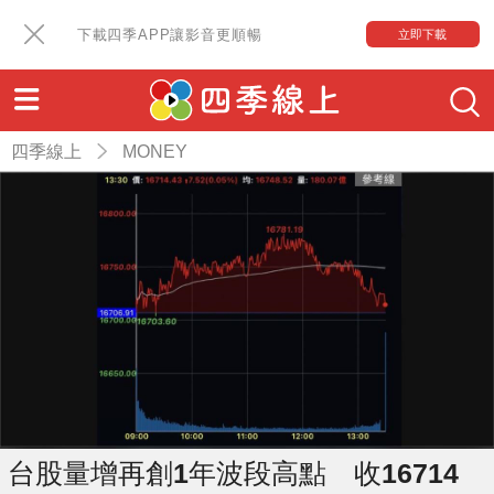
下載四季APP讓影音更順暢
立即下載
四季線上
MONEY
台股量增再創1年波段高點 收16714