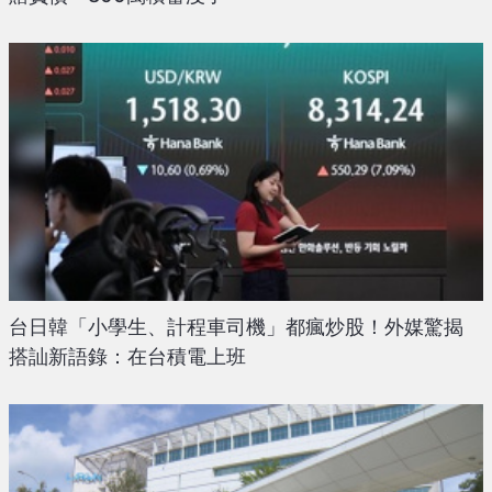
台日韓「小學生、計程車司機」都瘋炒股！外媒驚揭
搭訕新語錄：在台積電上班