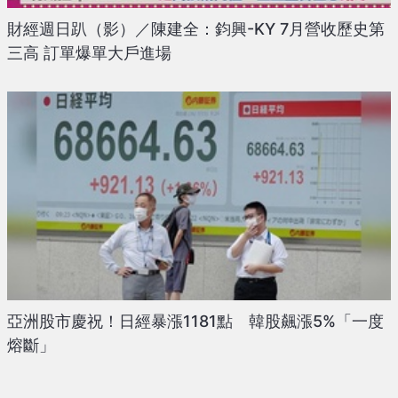
財經週日趴（影）／陳建全：鈞興-KY 7月營收歷史第
三高 訂單爆單大戶進場
亞洲股市慶祝！日經暴漲1181點 韓股飆漲5%「一度
熔斷」