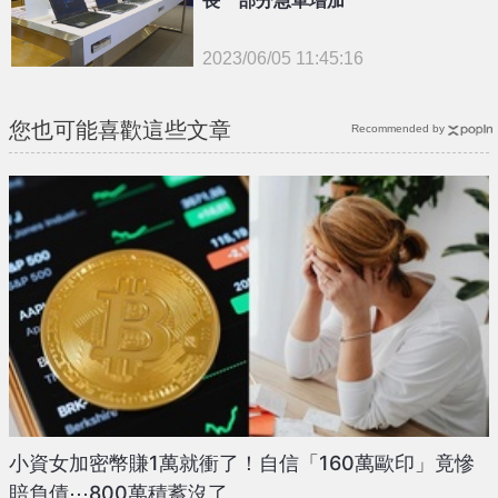
長 部分急單增加
2023/06/05 11:45:16
{PLAYICON}
您也可能喜歡這些文章
Recommended by
小資女加密幣賺1萬就衝了！自信「160萬歐印」竟慘
賠負債⋯800萬積蓄沒了