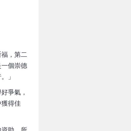
祈福，第二
是一個崇德
行。」
學好爭氣，
中獲得佳
的資助，所