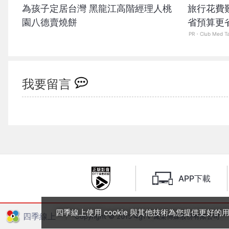
為孩子定居台灣 黑龍江高階經理人桃
旅行花費
園八德賣燒餅
省預算更
PR・Club Med T
我要留言
APP下載
四季線上使用 cookie 與其他技術為您提供更好
四季線上
Copyright © 2015 4gTV 鳳梨傳媒股份有限公司