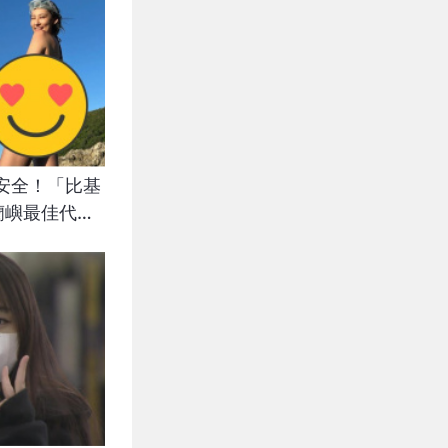
安全！「比基
蘭嶼最佳代言