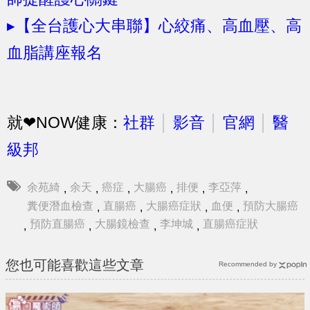
▸【全台護心大串聯】心絞痛、高血壓、高
血脂講座報名
就❤NOW健康：
社群
│
影音
│
官網
│
醫
級邦
余苑綺
余天
癌症
大腸癌
排便
李亞萍
,
,
,
,
,
,
糞便潛血檢查
直腸癌
大腸癌症狀
血便
預防大腸癌
,
,
,
,
預防直腸癌
大腸鏡檢查
李坤城
直腸癌症狀
,
,
,
,
您也可能喜歡這些文章
Recommended by