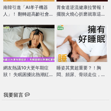
南韓引進「AI孝子機器
胃食道逆流健康拉警報！
人」！ 翻轉超高齡社會孤
擺脫火燒心折磨就靠這幾
獨危機
招！
網友熱議10大更年期症
睡姿其實超重要？！胸
狀！ 失眠困擾比熱潮紅更
悶、頻尿、骨頭走位，你
有共鳴
也是這樣「睡錯」姿勢
嗎？
我要留言