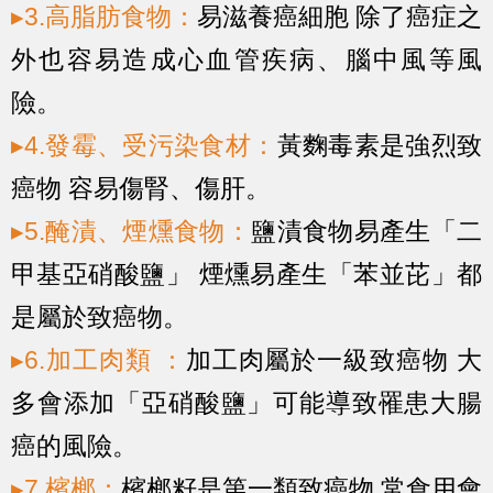
▸3.高脂肪食物：
易滋養癌細胞 除了癌症之
外也容易造成心血管疾病、腦中風等風
險。
▸4.發霉、受污染食材：
黃麴毒素是強烈致
癌物 容易傷腎、傷肝。
▸5.醃漬、煙燻食物：
鹽漬食物易產生「二
甲基亞硝酸鹽」 煙燻易產生「苯並芘」都
是屬於致癌物。
▸6.加工肉類 ：
加工肉屬於一級致癌物 大
多會添加「亞硝酸鹽」可能導致罹患大腸
癌的風險。
▸7.檳榔：
檳榔籽是第一類致癌物 常食用會