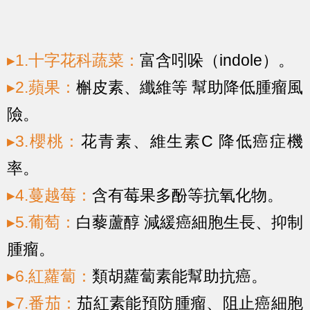
▸1.十字花科蔬菜：
富含吲哚（indole）。
▸2.蘋果：
槲皮素、纖維等 幫助降低腫瘤風
險。
▸3.櫻桃：
花青素、維生素C 降低癌症機
率。
▸4.蔓越莓：
含有莓果多酚等抗氧化物。
▸5.葡萄：
白藜蘆醇 減緩癌細胞生長、抑制
腫瘤。
▸6.紅蘿蔔：
類胡蘿蔔素能幫助抗癌。
▸7.番茄：
茄紅素能預防腫瘤、阻止癌細胞