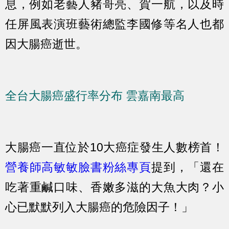
息，例如老藝人豬哥亮、賀一航，以及時
任屏風表演班藝術總監李國修等名人也都
因大腸癌逝世。
全台大腸癌盛行率分布 雲嘉南最高
大腸癌一直位於10大癌症發生人數榜首！
營養師高敏敏臉書粉絲專頁
提到，「還在
吃著重鹹口味、香嫩多滋的大魚大肉？小
心已默默列入大腸癌的危險因子！」