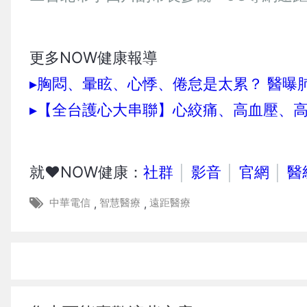
更多NOW健康報導
▸胸悶、暈眩、心悸、倦怠是太累？ 醫曝
▸【全台護心大串聯】心絞痛、高血壓、
就❤NOW健康：
社群
│
影音
│
官網
│
醫
中華電信
智慧醫療
遠距醫療
,
,