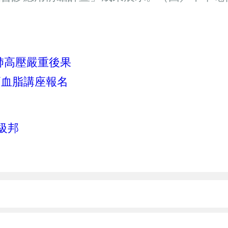
肺高壓嚴重後果
高血脂講座報名
級邦