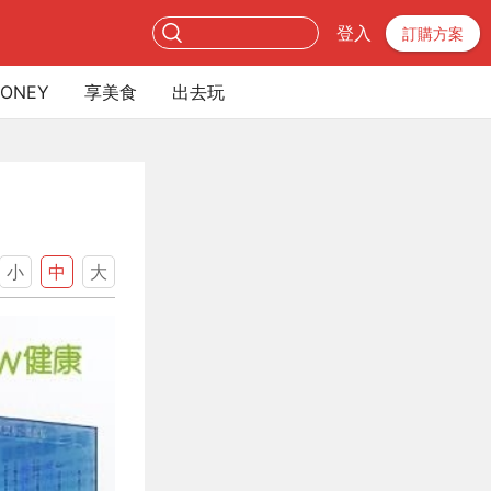
登入
訂購方案
ONEY
享美食
出去玩
小
中
大