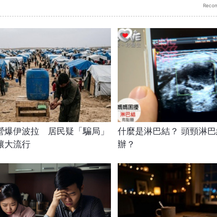
Reco
營爆伊波拉 居民疑「騙局」
什麼是淋巴結？ 頭頸淋
釀大流行
辦？