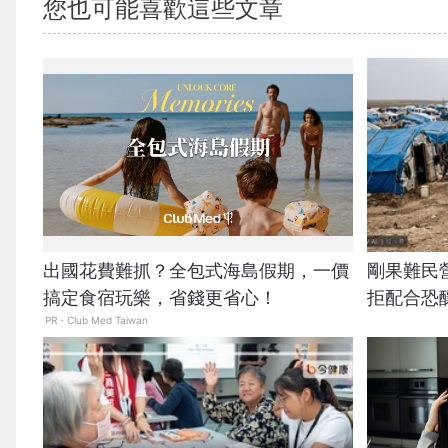
您也可能喜歡這些文章
出國花費難抓？全包式海島假期，一價
剛果難民
搞定食宿玩樂，省錢更省心！
拒配合恐
PR・Club Med Taiwan