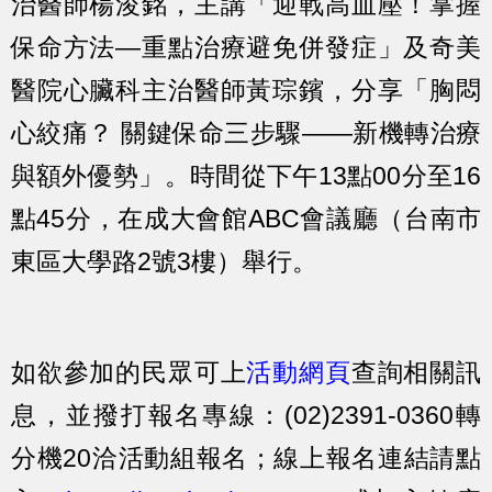
治醫師楊浚銘，主講「迎戰高血壓！掌握
保命方法—重點治療避免併發症」及奇美
醫院心臟科主治醫師黃琮鑌，分享「胸悶
心絞痛？ 關鍵保命三步驟——新機轉治療
與額外優勢」。時間從下午13點00分至16
點45分，在成大會館ABC會議廳（台南市
東區大學路2號3樓）舉行。
如欲參加的民眾可上
活動網頁
查詢相關訊
息，並撥打報名專線：(02)2391-0360轉
分機20洽活動組報名；線上報名連結請點