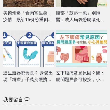
美德州爆「食肉寄生蟲」
腹部「鼓起一包」別拖
疫情 累計15例恐重創畜
醫：成人疝氣恐腸壞死
牧業
治療關鍵一次看
連生殖器都會長？ 身體出
左下腹痛常見原因？醫：
現「粉瘤」千萬別硬擠：
腸問題居多可按按，小心
傷口恐流出「起司味分泌
其他問題！
物」
我要留言