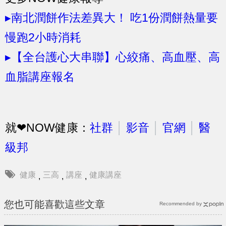
▸南北潤餅作法差異大！ 吃1份潤餅熱量要
慢跑2小時消耗
▸【全台護心大串聯】心絞痛、高血壓、高
血脂講座報名
就❤NOW健康：
社群
│
影音
│
官網
│
醫
級邦
健康
三高
講座
健康講座
,
,
,
您也可能喜歡這些文章
Recommended by