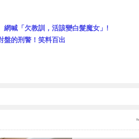
 網喊「欠教訓，活該變白髮魔女」!
對盤的刑警！笑料百出
R