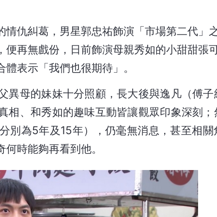
的情仇糾葛，男星郭忠祐飾演「市場第二代」
，便再無戲份，日前飾演母親秀如的小甜甜張
合體表示「我們也很期待」。
父異母的妹妹十分照顧，長大後與逸凡（傅子
真相、和秀如的趣味互動皆讓觀眾印象深刻；
分別為5年及15年），仍毫無消息，甚至相關
奇何時能夠再看到他。