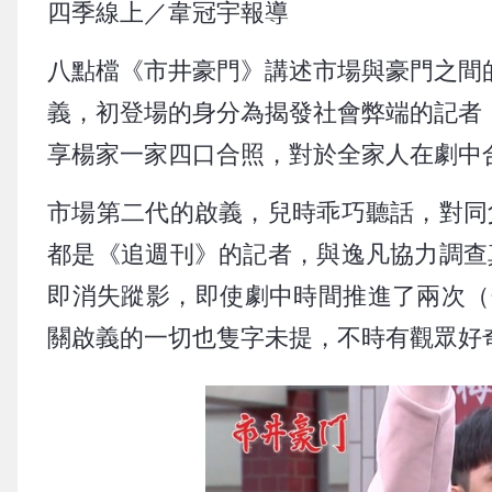
四季線上／韋冠宇報導
八點檔《市井豪門》講述市場與豪門之間
義，初登場的身分為揭發社會弊端的記者
享楊家一家四口合照，對於全家人在劇中
市場第二代的啟義，兒時乖巧聽話，對同
都是《追週刊》的記者，與逸凡協力調查
即消失蹤影，即使劇中時間推進了兩次（
關啟義的一切也隻字未提，不時有觀眾好