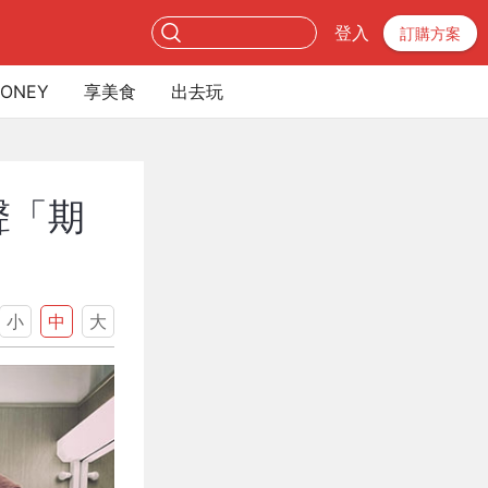
登入
訂購方案
ONEY
享美食
出去玩
聲「期
小
中
大