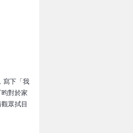
，寫下「我
可昀對於家
請觀眾拭目