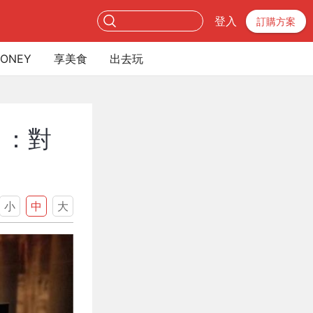
登入
訂購方案
ONEY
享美食
出去玩
」：對
小
中
大