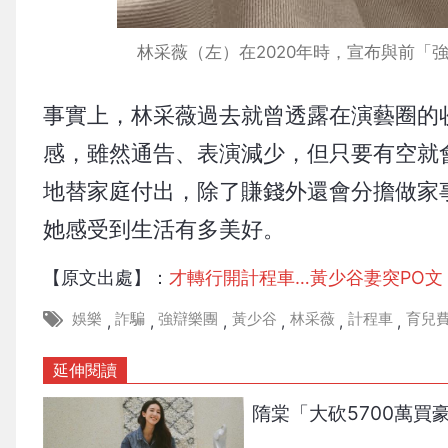
林采薇（左）在2020年時，宣布與前
事實上，林采薇過去就曾透露在演藝圈的
感，雖然通告、表演減少，但只要有空就
地替家庭付出，除了賺錢外還會分擔做家
她感受到生活有多美好。
【原文出處】：
才轉行開計程車…黃少谷妻突PO文
娛樂
詐騙
強辯樂團
黃少谷
林采薇
計程車
育兒
,
,
,
,
,
,
延伸閱讀
隋棠「大砍5700萬