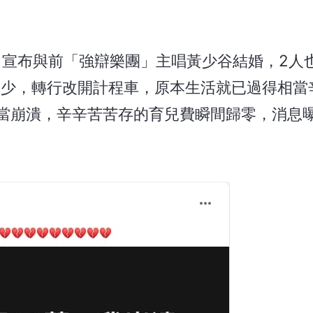
，宣布與前「強辯樂團」主唱黃少谷結婚，2人也
減少，轉行改開計程車，原本生活就已過得相當
相當崩潰，辛辛苦苦存的育兒費瞬間歸零，消息