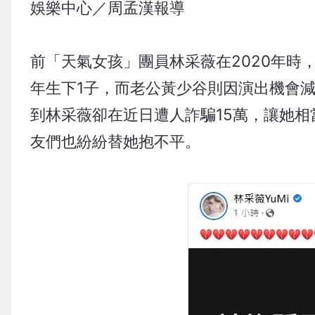
娛樂中心／周孟漢報導
前「天氣女孩」團員林采薇在2020年時
年生下1子，而老公黃少谷則因演出機會
到林采薇卻在近日遭人詐騙15萬，讓她
友們也紛紛替她抱不平。