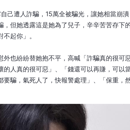
透露自己遭人詐騙，15萬全被騙光，讓她相當崩
騙，但她透露這是她為了兒子，辛辛苦苦存下
對不起你」。
慰外也紛紛替她抱不平，高喊「詐騙真的很可
壞的人真的很可惡」、「錢還可以再賺，可以
都要騙，氣死人了，快報警處理」、「保重，