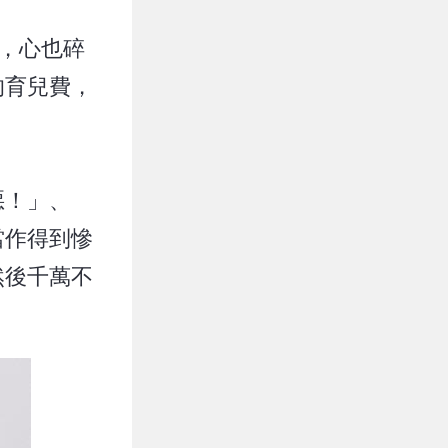
潰，心也碎
的育兒費，
惡！」、
當作得到慘
然後千萬不