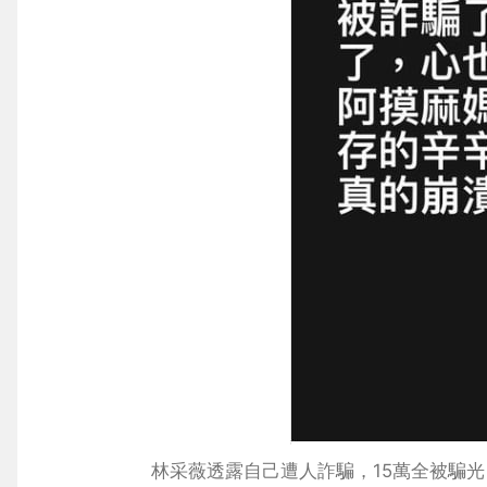
林采薇透露自己遭人詐騙，15萬全被騙