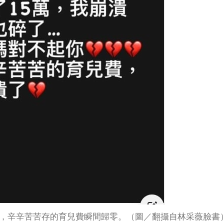
光，辛辛苦苦存的育兒費瞬間歸零。（圖／翻攝自林采薇臉書