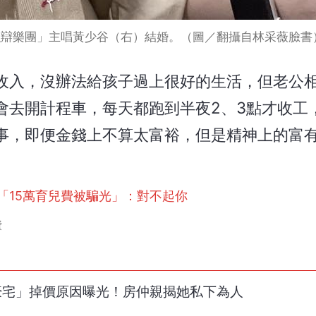
「強辯樂團」主唱黃少谷（右）結婚。（圖／翻攝自林采薇臉書
收入，沒辦法給孩子過上很好的生活，但老公
會去開計程車，每天都跑到半夜2、3點才收工
事，即便金錢上不算太富裕，但是精神上的富
「15萬育兒費被騙光」：對不起你
費
買豪宅」掉價原因曝光！房仲親揭她私下為人