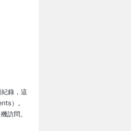
醫紀錄，這
ents）。
隨機訪問。