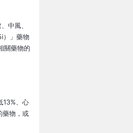
建、中風、
i）」藥物
服用相關藥物的
13%、心
的藥物，或