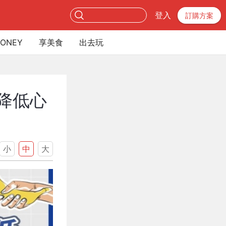
登入
訂購方案
ONEY
享美食
出去玩
降低心
小
中
大