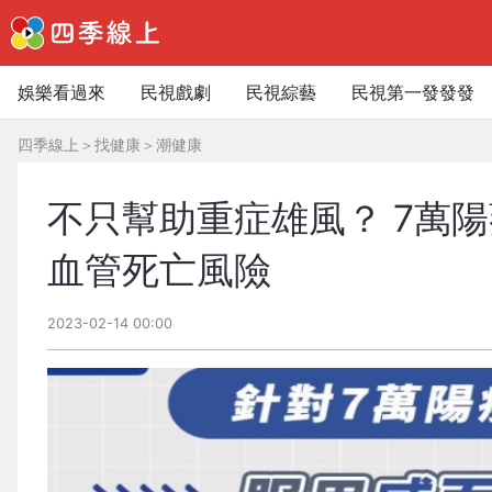
娛樂看過來
民視戲劇
民視綜藝
民視第一發發發
四季線上
＞
找健康
＞
潮健康
不只幫助重症雄風？ 7萬
血管死亡風險
2023-02-14 00:00