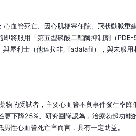
：心血管死亡、因心肌梗塞住院、冠狀動脈重
即將服用「第五型磷酸二酯酶抑制劑（PDE-5
l）與犀利士（他達拉非, Tadalafil），與未
i藥物的受試者，主要心血管不良事件發生率降低
險更下降25%。研究團隊認為，治療勃起功能
低男性心血管死亡率而言，具有一定助益。