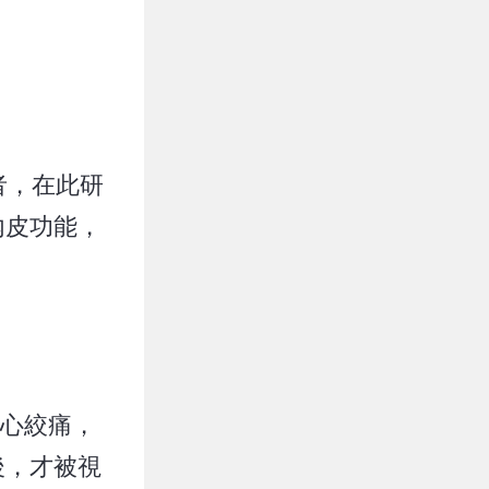
患者，在此研
內皮功能，
療心絞痛，
後，才被視