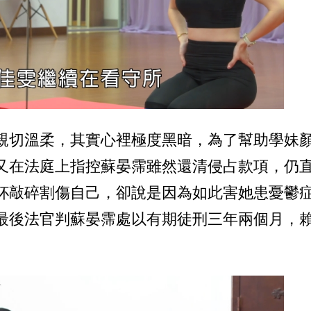
親切溫柔，其實心裡極度黑暗，為了幫助學妹
又在法庭上指控蘇晏霈雖然還清侵占款項，仍
杯敲碎割傷自己，卻說是因為如此害她患憂鬱
最後法官判蘇晏霈處以有期徒刑三年兩個月，