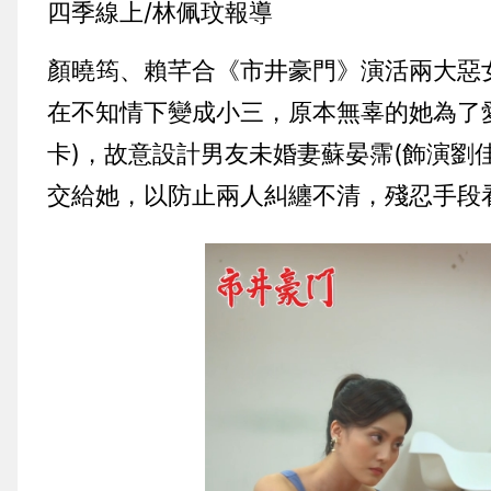
四季線上/林佩玟報導
顏曉筠、賴芊合《市井豪門》演活兩大惡
在不知情下變成小三，原本無辜的她為了
卡)，故意設計男友未婚妻蘇晏霈(飾演劉
交給她，以防止兩人糾纏不清，殘忍手段