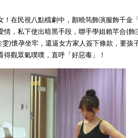
女！在民視八點檔劇中，顏曉筠飾演服飾千金
愛情，私下使出暗黑手段，聯手學姐賴芊合(飾
佳雯)懷孕坐牢，還逼女方家人簽下條款，要孩
看得觀眾氣噗噗，直呼「好惡毒」！