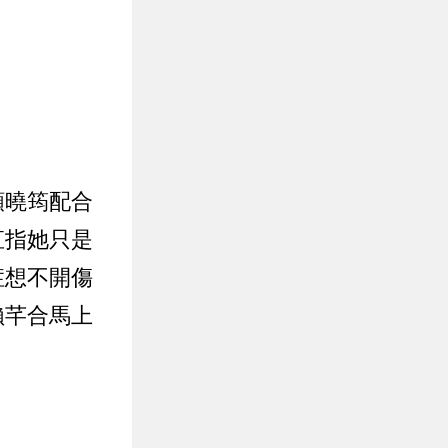
顏曉筠配合
直指她只是
症想不開傷
賴芊合馬上