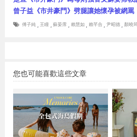
曾子益《市井豪門》劈腿讓她懷孕被網罵「
傅子純
王瞳
蘇晏霈
賴慧如
賴芊合
尹昭德
顏曉
,
,
,
,
,
,
您也可能喜歡這些文章