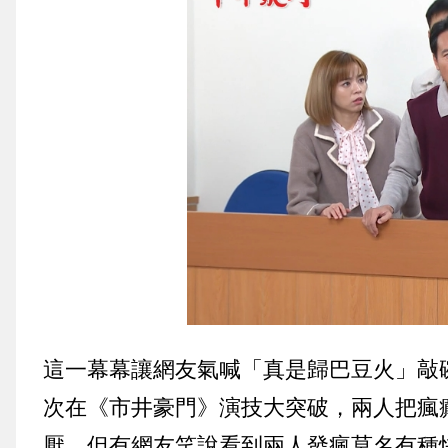
這一幕幕讓網友氣喊「真是歸巴豆火」敲
次在《市井豪門》演技大突破，兩人把瘋
厭，但有網友笑說看到兩人發瘋莫名有種