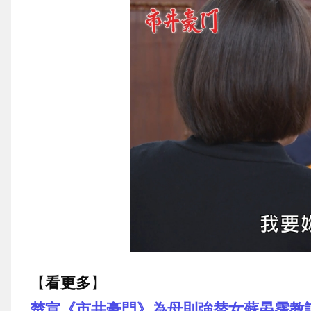
【
看更多
】
楚宣《市井豪門》為母則強替女蘇晏霈教