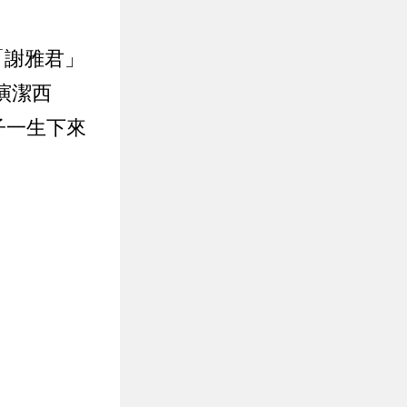
「謝雅君」
演潔西
子一生下來