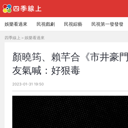
娛樂看過來
民視戲劇
民視綜藝
民視第一發發發
四季線上
＞
娛樂看過來
顏曉筠、賴芊合《市井豪門
友氣喊：好狠毒
2023-01-31 19:50