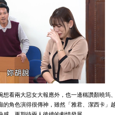
碗想看兩大惡女大報應外，也一邊稱讚顏曉筠
癲的角色演得很傳神，雖然「雅君、潔西卡」
快感，更期待兩人後續的劇情發展。