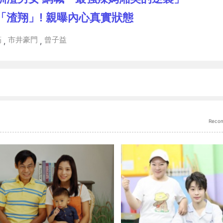
渣翔」! 親曝內心真實狀態
筠
市井豪門
曾子益
,
,
Reco