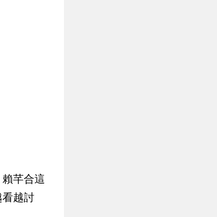
、賴芊合這
越看越討