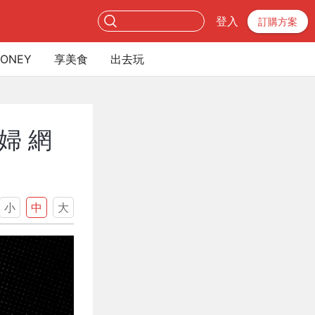
登入
訂購方案
ONEY
享美食
出去玩
婦 網
小
中
大