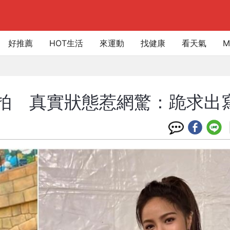
好推薦
HOT生活
來運動
找健康
看天氣
M
拍 真實狀態惹網驚：跪求出