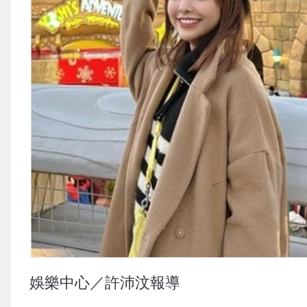
娛樂中心／許沛汶報導