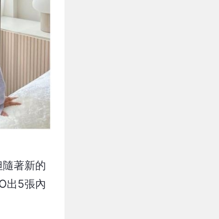
但隨著新的
O出5張內