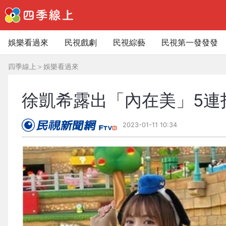
娛樂看過來
民視戲劇
民視綜藝
民視第一發發發
四季線上
＞
娛樂看過來
徐凱希露出「內在美」5連
2023-01-11 10:34