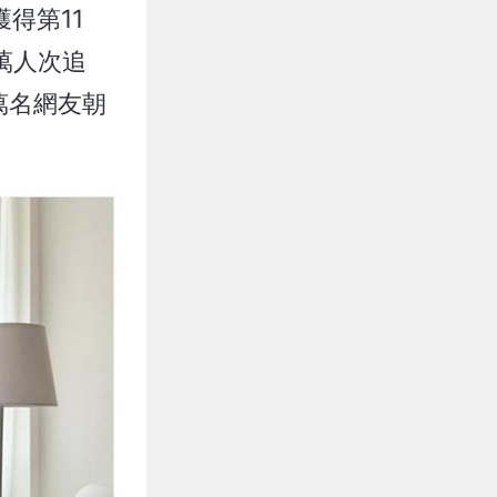
得第11
萬人次追
萬名網友朝