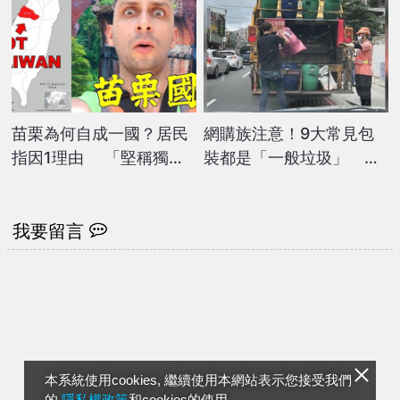
苗栗為何自成一國？居民
網購族注意！9大常見包
指因1理由 「堅稱獨
裝都是「一般垃圾」 丟
立」外國網紅驚：怎麼可
錯恐開罰6000元
能？
我要留言
本系統使用cookies, 繼續使用本網站表示您接受我們