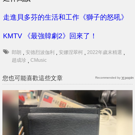
走進貝多芬的生活和工作《獅子的怒吼》
KMTV 《最強韓劇2》回來了！
郎朗
安德烈波伽利
安娜涅翠柯
2022年歲末精選
,
,
,
,
趙成珍
CMusic
,
您也可能喜歡這些文章
Recommended by