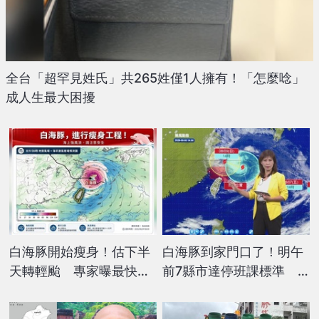
全台「超罕見姓氏」共265姓僅1人擁有！「怎麼唸」
成人生最大困擾
白海豚開始瘦身！估下半
白海豚到家門口了！明午
天轉輕颱 專家曝最快
前7縣市達停班課標準
「這時」解除海警
氣象署揭影響最劇時間