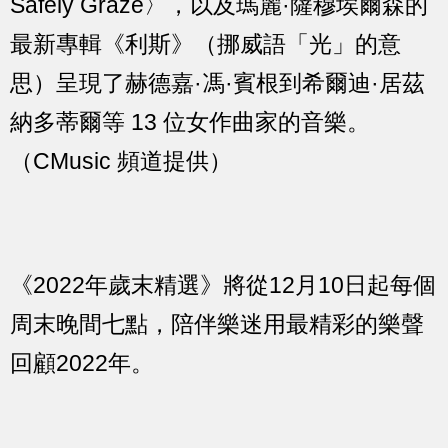
Safely Graze〉，以及瑪麗·薩穆埃爾森的
最新專輯《利斯》（挪威語「光」的意
思）呈現了赫德嘉·馮·賓根到希爾迪·居茲
納多蒂爾等 13 位女作曲家的音樂。
（CMusic 頻道提供）
《2022年歲末精選》將從12月10日起每個
周末晚間七點，陪伴樂迷用最精彩的樂聲
回顧2022年。