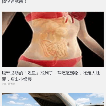
情況速就醫！
腹部脂肪的「剋星」找到了，常吃這幾物，吃走大肚
囊，瘦出小蠻腰
PR・新素簡