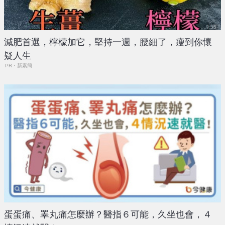
減肥首選，檸檬加它，堅持一週，腰細了，瘦到你懷
疑人生
PR・新素簡
蛋蛋痛、睪丸痛怎麼辦？醫指６可能，久坐也會，４