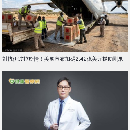
對抗伊波拉疫情！美國宣布加碼2.42億美元援助剛果