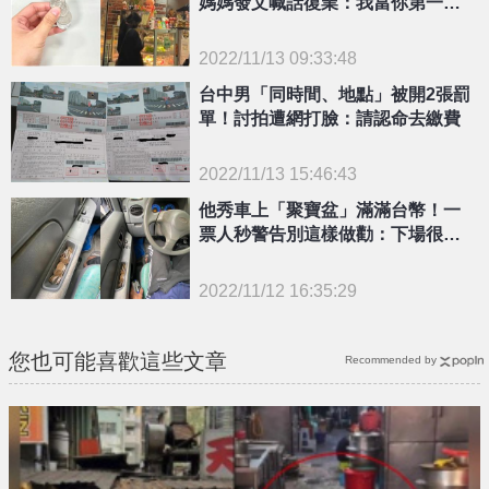
媽媽發文喊話復業：我當你第一個
客人
2022/11/13 09:33:48
{PLAYICON}
台中男「同時間、地點」被開2張罰
單！討拍遭網打臉：請認命去繳費
2022/11/13 15:46:43
{PLAYICON}
他秀車上「聚寶盆」滿滿台幣！一
票人秒警告別這樣做勸：下場很危
險
2022/11/12 16:35:29
{PLAYICON}
您也可能喜歡這些文章
Recommended by