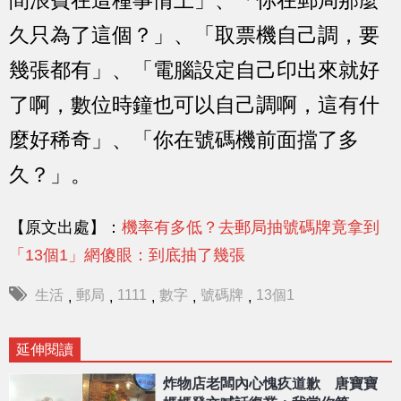
久只為了這個？」、「取票機自己調，要
幾張都有」、「電腦設定自己印出來就好
了啊，數位時鐘也可以自己調啊，這有什
麼好稀奇」、「你在號碼機前面擋了多
久？」。
【原文出處】：
機率有多低？去郵局抽號碼牌竟拿到
「13個1」網傻眼：到底抽了幾張
生活
郵局
1111
數字
號碼牌
13個1
,
,
,
,
,
延伸閱讀
炸物店老闆內心愧疚道歉 唐寶寶