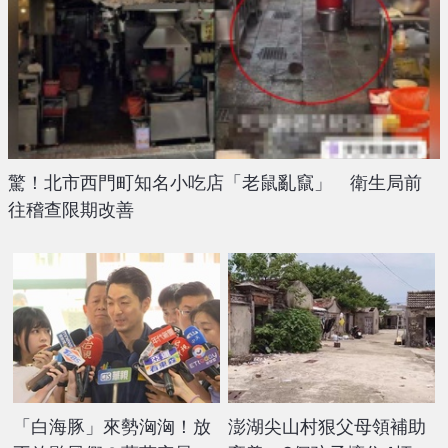
驚！北市西門町知名小吃店「老鼠亂竄」 衛生局前
往稽查限期改善
「白海豚」來勢洶洶！放
澎湖尖山村狠父母領補助