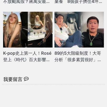
不放颱風假？蔣萬安最新
棄養 8個孩子擠住4坪大
回應出爐
隔間
K-pop史上第一人！Rosé
89的5大階級制度！大哥
登上《時代》百大影響力
分析「很多素質很好」
人物
嘆：替兄弟感到不值
我要留言