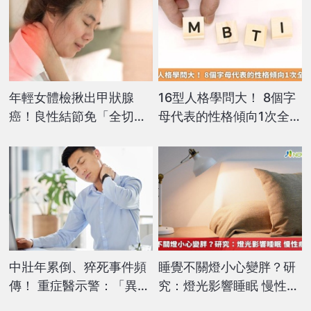
年輕女體檢揪出甲狀腺
16型人格學問大！ 8個字
癌！良性結節免「全切」
母代表的性格傾向1次全解
微創治療助保住功能
析
中壯年累倒、猝死事件頻
睡覺不關燈小心變胖？研
傳！ 重症醫示警：「異常
究：燈光影響睡眠 慢性病
疲倦」是最危險訊號
纏身