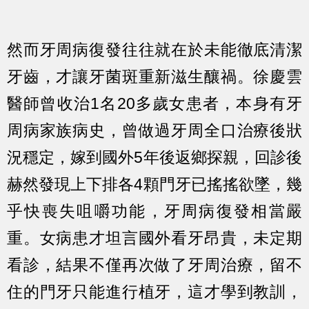
然而牙周病復發往往就在於未能徹底清潔
牙齒，才讓牙菌斑重新滋生釀禍。徐慶雲
醫師曾收治1名20多歲女患者，本身有牙
周病家族病史，曾做過牙周全口治療後狀
況穩定，嫁到國外5年後返鄉探親，回診後
赫然發現上下排各4顆門牙已搖搖欲墜，幾
乎快喪失咀嚼功能，牙周病復發相當嚴
重。女病患才坦言國外看牙昂貴，未定期
看診，結果不僅再次做了牙周治療，留不
住的門牙只能進行植牙，這才學到教訓，