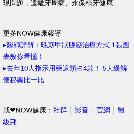
現問題，遠離牙周病、永保植牙健康。
更多NOW健康報導
▸醫師詳解：晚期甲狀腺癌治療方式 1張圖
表教你看懂！
▸去年10大指示用藥這類占4款！ 5大緩解
便秘藥比一比
就❤NOW健康：
社群
│
影音
│
官網
│
醫
級邦