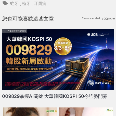
蛀牙
植牙
牙周病
,
,
您也可能喜歡這些文章
Recommended by
PR・大華銀全能行銷方案
009829掌握AI關鍵 大華韓國KOSPI 50今強勢開募