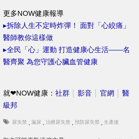
更多NOW健康報導
▸拆除人生不定時炸彈！ 面對「心絞痛」
醫師教你這樣做
▸全民「心」運動 打造健康心生活——名
醫齊聚 為您守護心臟血管健康
就❤NOW健康：
社群
│
影音
│
官網
│
醫
級邦
尿失禁
漏尿
治療尿失禁
預防尿失禁
生產後
,
,
,
,