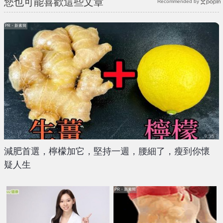
您也可能喜歡這些文章
Recommended by
PR・新素簡
減肥首選，檸檬加它，堅持一週，腰細了，瘦到你懷
疑人生
PR・新素簡