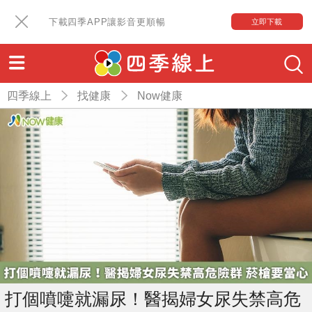
下載四季APP讓影音更順暢
立即下載
四季線上
找健康
Now健康
打個噴嚏就漏尿！醫揭婦女尿失禁高危