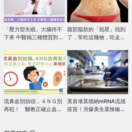
「壓力型失眠」大腦停不
腹部脂肪的「剋星」找到
下來 中醫揭三種體質對症
了，常吃這幾物，吃走大
治療
肚囊，瘦出小蠻腰
流鼻血別抬頭，４ＮＧ別
美首准莫德納mRNA流感
再犯！ 醫教正確止血，
疫苗！另爆美生菜辣椒集
常流同側小心鼻咽癌！
體中毒