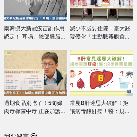
南韓擴大新冠疫苗副作用
減少不必要住院！臺大醫
認定！ 耳鳴、臉部腫脹都
院優化「主動脈瓣膜置
列入
換」流程 照護走向極簡
化
過期食品別吃了！5旬婦
常見B肝迷思大破解！拒
肉毒桿菌中毒 正在加護插
讓病毒釀肝癌！醫：規律
管中
用藥是關鍵
我要留言