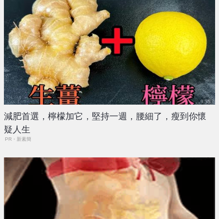
減肥首選，檸檬加它，堅持一週，腰細了，瘦到你懷
疑人生
PR・新素簡