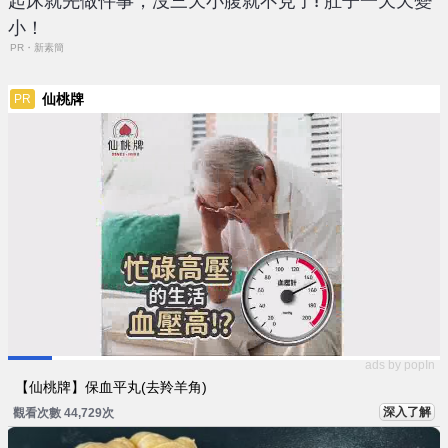
起床就先做件事，沒三天小腹就不見了! 肚子一天天變
小！
PR・新素簡
仙桃牌
PR
ads by popIn
【仙桃牌】保血平丸(去羚羊角)
深入了解
觀看次數 44,729次