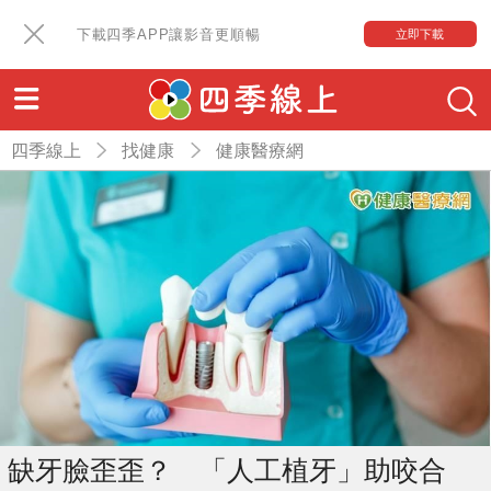
下載四季APP讓影音更順暢
立即下載
四季線上
找健康
健康醫療網
缺牙臉歪歪？ 「人工植牙」助咬合