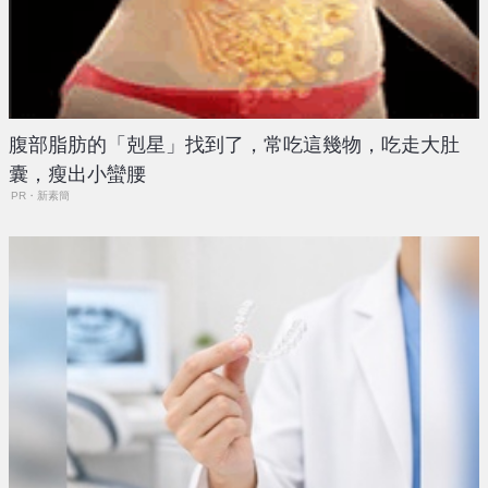
腹部脂肪的「剋星」找到了，常吃這幾物，吃走大肚
囊，瘦出小蠻腰
PR・新素簡