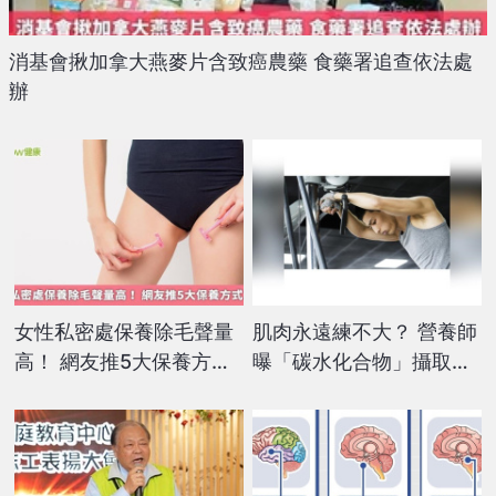
消基會揪加拿大燕麥片含致癌農藥 食藥署追查依法處
辦
女性私密處保養除毛聲量
肌肉永遠練不大？ 營養師
高！ 網友推5大保養方式1
曝「碳水化合物」攝取不
次看
足後果：恐無力頭暈低血
糖