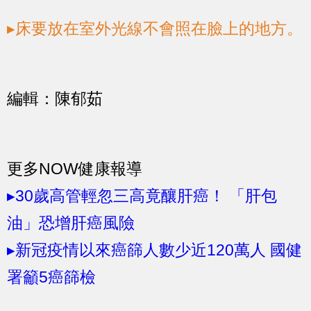
▸床要放在室外光線不會照在臉上的地方。
編輯：陳郁茹
更多NOW健康報導
▸30歲高管輕忽三高竟釀肝癌！ 「肝包
油」恐增肝癌風險
▸新冠疫情以來癌篩人數少近120萬人 國健
署籲5癌篩檢