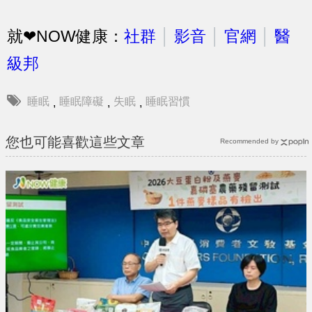
就❤NOW健康：
社群
│
影音
│
官網
│
醫
級邦
睡眠
睡眠障礙
失眠
睡眠習慣
,
,
,
您也可能喜歡這些文章
Recommended by