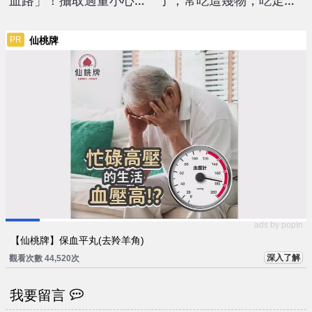
血路」！攝取過量小心致
了，常吃這幾物，吃走大
腦出血與視力受損
肚囊，瘦出小蠻腰
仙桃牌
PR
ads by popIn
【仙桃牌】保血平丸(去羚羊角)
深入了解
觀看次數 44,520次
我要留言