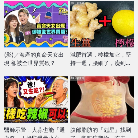
PR・新素簡
(影)／海產的真命天女出
減肥首選，檸檬加它，堅
現 卻被全世界質欵？
持一週，腰細了，瘦到你
懷疑人生
PR・新素簡
醫師示警：大蒜也能「通
腹部脂肪的「剋星」找到