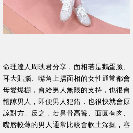
命理達人周映君分享，面相若是鵝蛋臉、
耳大貼腦、嘴角上揚面相的女性通常都會
母愛爆棚，會給男人無限的支持，也很會
體諒男人，即便男人犯錯，也很快就會原
諒對方。反之，若鼻骨高聳、面圓有肉、
嘴唇較薄的男人通常比較會軟土深掘，容