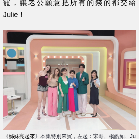
寵，讓老公願意把所有的錢的都交給
Julie！
《
姊妹亮起來
》本集特別來賓，左起：宋哥、楊皓如、Ju