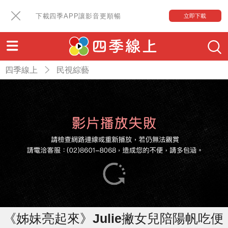
下載四季APP讓影音更順暢
立即下載
四季線上
民視綜藝
《姊妹亮起來》Julie撇女兒陪陽帆吃便