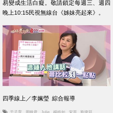
易變成生活白癡。敬請鎖定每週三、週四
晚上10:15民視無線台《姊妹
亮
起來》。
四季線上／李姵瑩 綜合報導
于子育
周映君
Julie
楊皓如
宋哥
劉韋廷
,
,
,
,
,
,