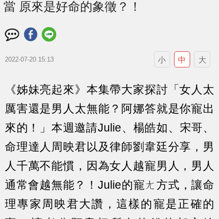
當 原來是好命的象徵？！
小
中
大
2022-07-20 15:13
《
姊妹亮起來
》本集帶大家探討「女人太
厲害還是男人太無能？阿娜答就是你寵出
來的！」本週邀請Julie、楊皓如、宋哥、
命理達人周映君以及律師劉韋廷分享，男
人千萬不能慣，因為女人越寵男人，男人
通常會越無能？！Julie的寵ㄤ方式，讓命
理專家周映君大讚，這樣的寵是正確的