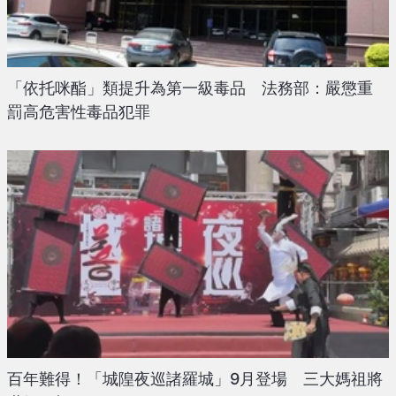
「依托咪酯」類提升為第一級毒品 法務部：嚴懲重
罰高危害性毒品犯罪
百年難得！「城隍夜巡諸羅城」9月登場 三大媽祖將