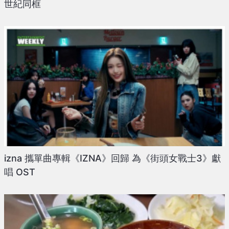
世紀同框
izna 攜單曲專輯《IZNA》回歸 為《街頭女戰士3》獻
唱 OST