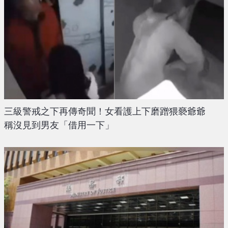
三級警戒之下再傳奇聞！女看護上下磨蹭猥褻爺爺
稱沒見到男友「借用一下」