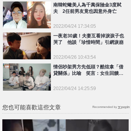
南韓蛇蠍美人為千萬保險金3度弒
夫 2任前男友竟也因意外身亡
2022/04/24 17:34:05
{PLAYICON}
一夜老30歲！夫妻互看掉淚孩子也
哭了 他談「珍惜時間」引網淚崩
2022/04/26 10:43:54
{PLAYICON}
情侶吵架男方先低頭？酷炫拿「借
貸關係」比喻 笑言：女生回饋利
息多
2022/04/24 14:25:59
{PLAYICON}
您也可能喜歡這些文章
Recommended by