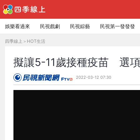
娛樂看過來
民視戲劇
民視綜藝
民視第一發發發
四季線上
＞
HOT生活
擬讓5-11歲接種疫苗 選
2022-03-12 07:30