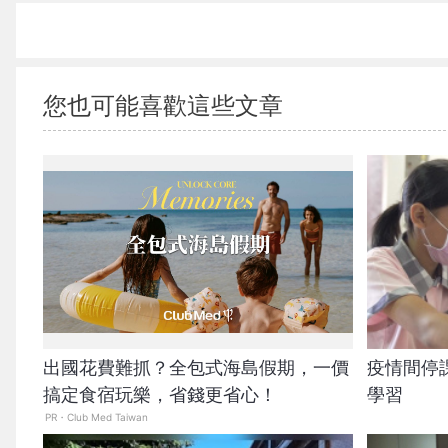
您也可能喜歡這些文章
出國花費難抓？全包式海島假期，一價
疫情間停
搞定食宿玩樂，省錢更省心！
學習
PR・Club Med Taiwan