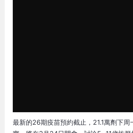
最新的26期疫苗預約截止，21.1萬劑下