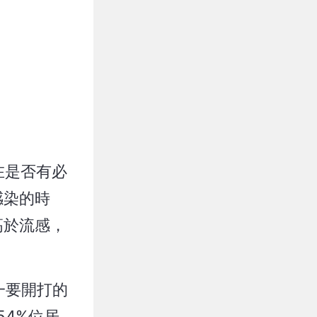
在是否有必
感染的時
高於流感，
一要開打的
54%位居