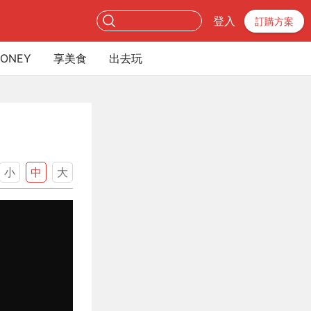
登入
訂購方案
ONEY
享美食
出去玩
小
中
大