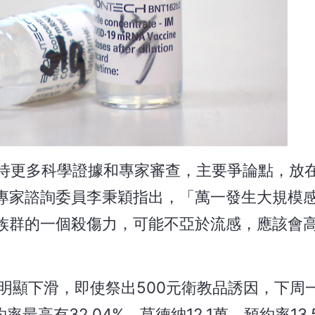
仍待更多科學證據和專家審查，主要爭論點，放
專家諮詢委員李秉穎指出，「萬一發生大規模
族群的一個殺傷力，可能不亞於流感，應該會
氣明顯下滑，即使祭出500元衛教品誘因，下周
率最高有32.04%，莫德納12.1萬，預約率13.