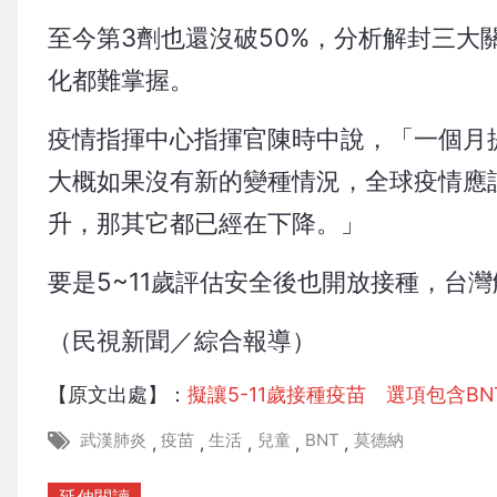
至今第3劑也還沒破50%，分析解封三
化都難掌握。
疫情指揮中心指揮官陳時中說，「一個月
大概如果沒有新的變種情況，全球疫情應
升，那其它都已經在下降。」
要是5~11歲評估安全後也開放接種，台
（民視新聞／綜合報導）
【原文出處】：
擬讓5-11歲接種疫苗 選項包含B
武漢肺炎
疫苗
生活
兒童
BNT
莫德納
,
,
,
,
,
延伸閱讀