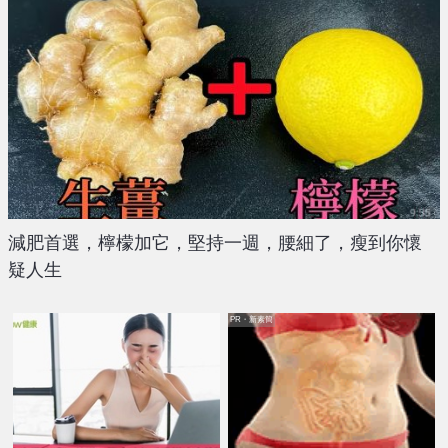
減肥首選，檸檬加它，堅持一週，腰細了，瘦到你懷
疑人生
PR・新素簡