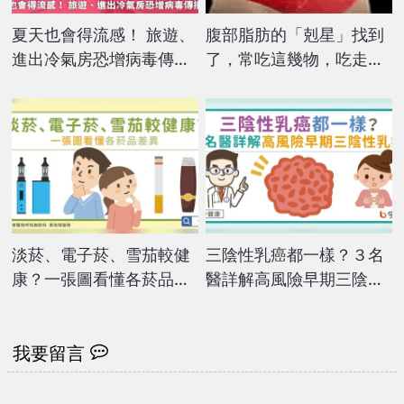
夏天也會得流感！ 旅遊、
腹部脂肪的「剋星」找到
進出冷氣房恐增病毒傳播
了，常吃這幾物，吃走大
風險
肚囊，瘦出小蠻腰
淡菸、電子菸、雪茄較健
三陰性乳癌都一樣？３名
康？一張圖看懂各菸品差
醫詳解高風險早期三陰性
異
乳癌
我要留言