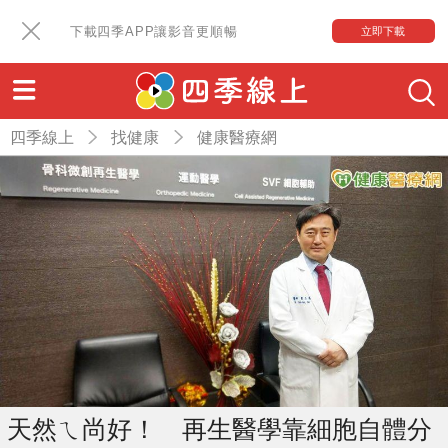
下載四季APP讓影音更順暢
立即下載
四季線上
找健康
健康醫療網
天然ㄟ尚好！ 再生醫學靠細胞自體分