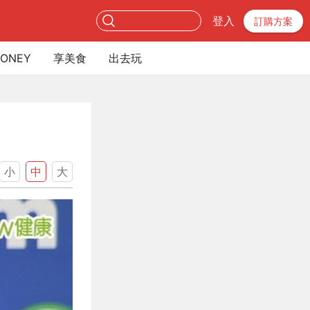
登入
訂購方案
ONEY
享美食
出去玩
小
中
大