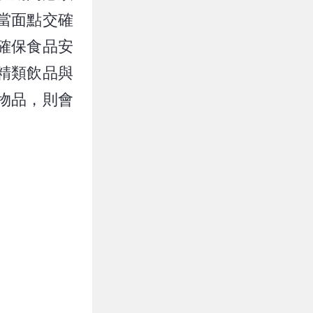
當面點交確
確保食品安
精類飲品與
物品，則會