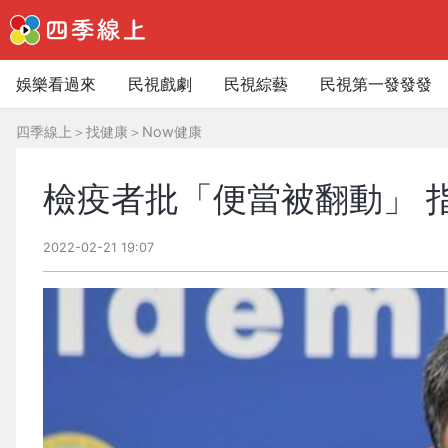
娛樂看過來
民視戲劇
民視綜藝
民視第一發發發
四季線上
＞
找健康
＞
Now健康
檢疫者批「便當被翻動」 
2022-02-21 19:07