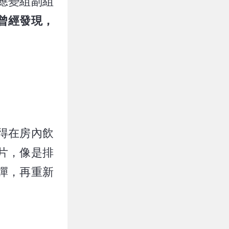
應變組副組
曾經發現，
得在房內飲
片，像是排
彈，再重新