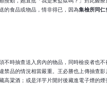
顯攪動，她直批「我是來監獄嗎？」對此醫療
送的食品或物品，情非得已，因為
集檢所同仁
須不時抽查送入房內的物品，同時檢疫者也不
違禁品的情況相當嚴重。王必勝也上傳抽查影
藏高粱酒；或是洋芋片開封後藏進電子煙的煙