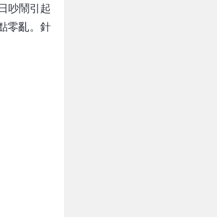
日吵鬧引起
點零亂。針