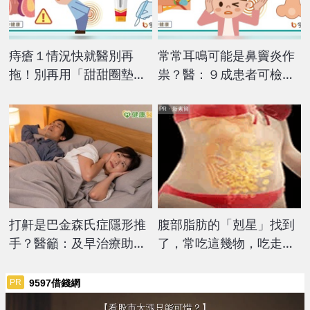
痔瘡１情況快就醫別再
常常耳鳴可能是鼻竇炎作
拖！別再用「甜甜圈墊」
祟？醫：９成患者可檢查
常見迷思醫詳解
到瘜肉等問題
PR・新素簡
打鼾是巴金森氏症隱形推
腹部脂肪的「剋星」找到
手？醫籲：及早治療助降
了，常吃這幾物，吃走大
神經退化
肚囊，瘦出小蠻腰
9597借錢網
PR