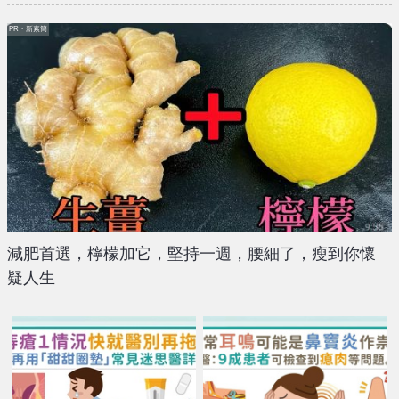
PR・新素簡
減肥首選，檸檬加它，堅持一週，腰細了，瘦到你懷
疑人生