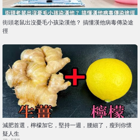
街頭老鼠出沒憂毛小孩染漢他？ 搞懂漢他病毒傳染途
徑
減肥首選，檸檬加它，堅持一週，腰細了，瘦到你懷
疑人生
PR・新素簡