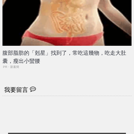
腹部脂肪的「剋星」找到了，常吃這幾物，吃走大肚
囊，瘦出小蠻腰
PR・新素簡
我要留言