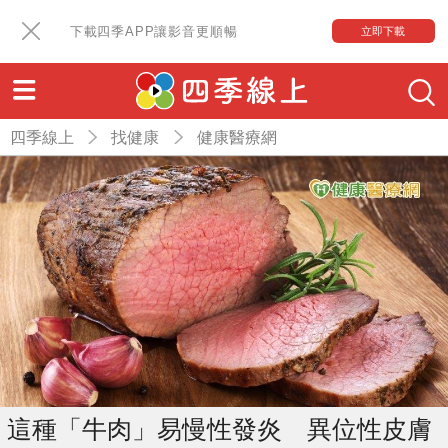
下載四季APP讓影音更順暢
立即下載
四季線上
找健康
健康醫療網
這種「牛肉」易慢性發炎 異位性皮膚