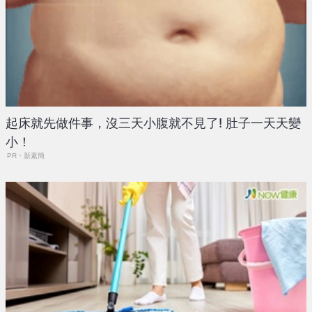
起床就先做件事，沒三天小腹就不見了! 肚子一天天變
小！
PR・新素簡