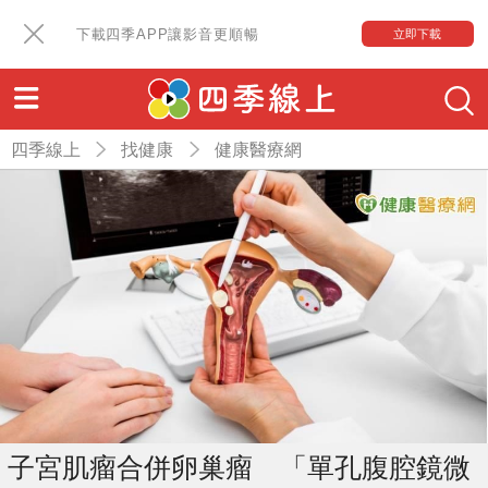
下載四季APP讓影音更順暢
立即下載
四季線上
找健康
健康醫療網
子宮肌瘤合併卵巢瘤 「單孔腹腔鏡微