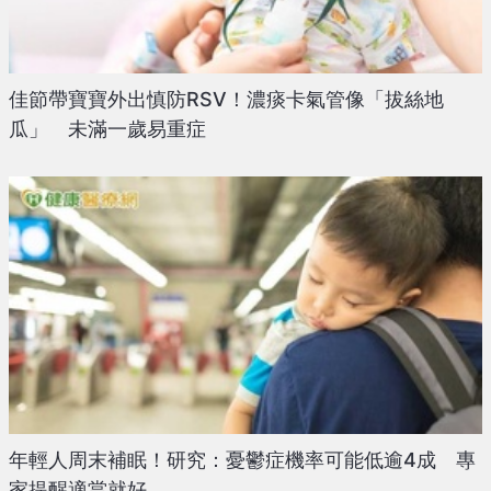
佳節帶寶寶外出慎防RSV！濃痰卡氣管像「拔絲地
瓜」 未滿一歲易重症
年輕人周末補眠！研究：憂鬱症機率可能低逾4成 專
家提醒適當就好