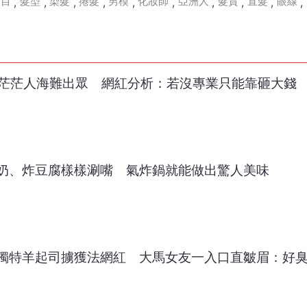
節目
髮型
染髮
捲髮
男模
化妝師
亞洲人
髮質
直髮
眼線
,
,
,
,
,
,
,
,
,
,
了！茫茫人海難出眾 網紅分析：若沒專業只能靠砸大錢
奶、炸豆腐樣樣涮嘴 氣炸鍋就能做出驚人美味
獨特羊起司擄獲法網紅 大馬女友一入口直皺眉：好