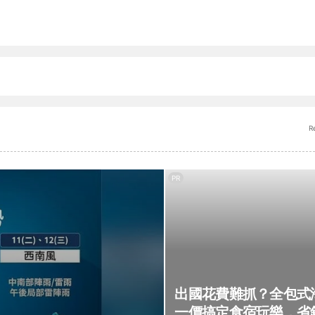
R
PR
出國花費難抓？全包式
一價搞定食宿玩樂，省