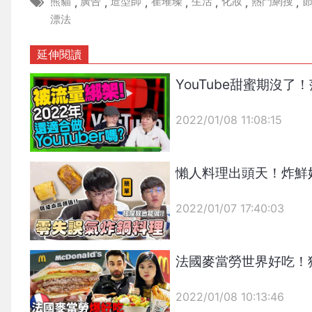
熊貓
廣告
造型師
崔璀璨
生活
化妝
熱門網搜
,
,
,
,
,
,
,
漂法
延伸閱讀
YouTube甜蜜期沒
2022/01/08 11:08:15
{PLAYICON}
懶人料理出頭天！炸鮮
2022/01/07 17:40:03
{PLAYICON}
法國麥當勞世界好吃！
2022/01/08 10:13:46