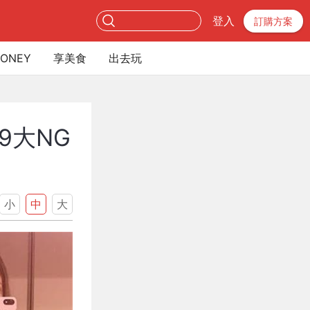
登入
訂購方案
ONEY
享美食
出去玩
9大NG
小
中
大