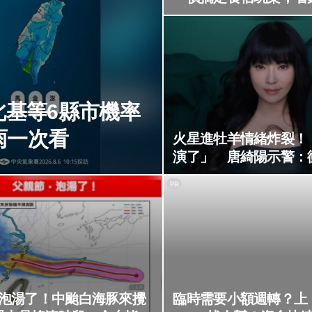
北基等6縣市機率
雨一次看
火星進牡羊情緒炸裂！
演了」 唐綺陽示警：
升溫
PR
泡湯了！中颱白海豚來攪
臨時需要小額週轉？上