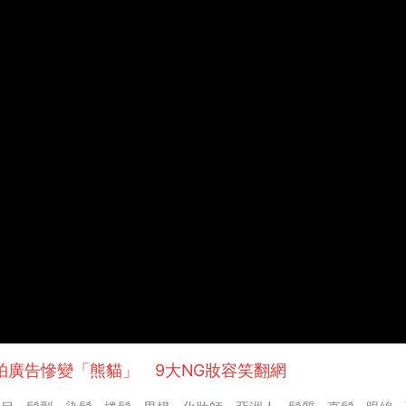
拍廣告慘變「熊貓」 9大NG妝容笑翻網