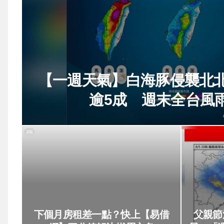
【一週天氣】白海豚侵襲北
逾5成 週末全台風
PR
下個月房租差一點？快上【易借
父親節