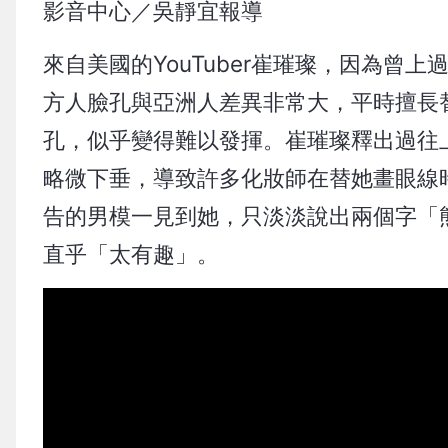
影音中心／吳靜宜報導
來自美國的YouTuber崔璀璨，因為
方人臉孔與亞洲人差異非常大，平時擅長
孔，似乎變得難以發揮。崔璀璨釋出過往
略微下垂，導致許多化妝師在替她畫眼線
告的男模一見到她，只淡淡說出兩個字「
直乎「太有趣」。