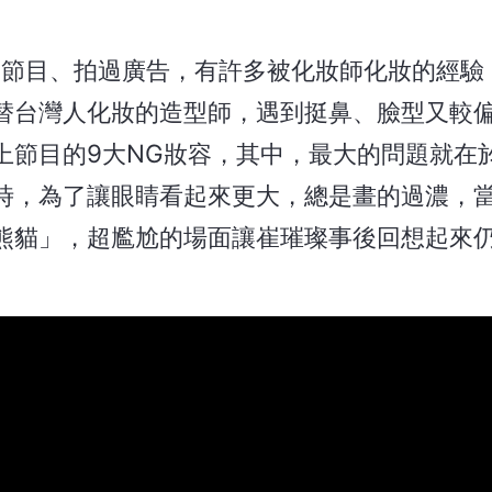
曾上過節目、拍過廣告，有許多被化妝師化妝的經
替台灣人化妝的造型師，遇到挺鼻、臉型又較
上節目的9大NG妝容，其中，最大的問題就在
時，為了讓眼睛看起來更大，總是畫的過濃，
熊貓」，超尷尬的場面讓崔璀璨事後回想起來