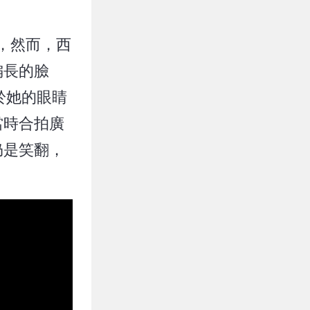
驗，然而，西
偏長的臉
於她的眼睛
當時合拍廣
仍是笑翻，