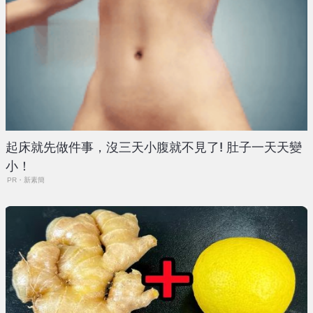
起床就先做件事，沒三天小腹就不見了! 肚子一天天變
小！
PR・新素簡