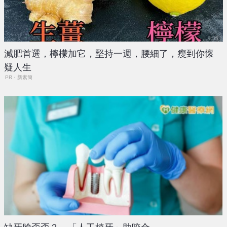
減肥首選，檸檬加它，堅持一週，腰細了，瘦到你懷
疑人生
PR・新素簡