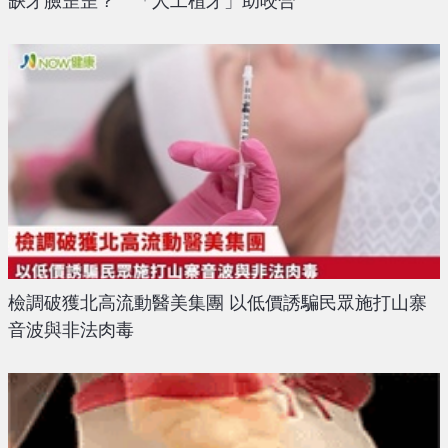
缺牙臉歪歪？ 「人工植牙」助咬合
檢調破獲北高流動醫美集團 以低價誘騙民眾施打山寨
音波與非法肉毒