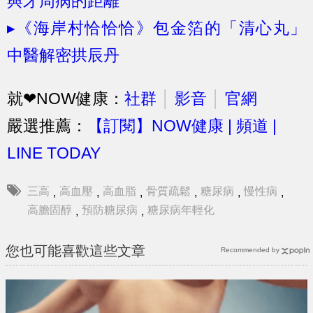
與牙周病的距離
▸《海岸村恰恰恰》包金箔的「清心丸」
中醫解密拱辰丹
就❤NOW健康：
社群
│
影音
│
官網
嚴選推薦：
【訂閱】NOW健康 | 頻道 |
LINE TODAY
三高
高血壓
高血脂
骨質疏鬆
糖尿病
慢性病
,
,
,
,
,
,
高膽固醇
預防糖尿病
糖尿病年輕化
,
,
您也可能喜歡這些文章
Recommended by