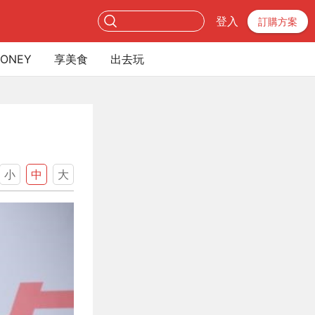
登入
訂購方案
ONEY
享美食
出去玩
小
中
大