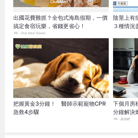
出國花費難抓？全包式海島假期，一價
陰莖上有
搞定食宿玩樂，省錢更省心！
３種情況
PR・Club Med Taiwan
把握黃金3分鐘！ 醫師示範寵物CPR
下個月房
急救4步驟
分鐘解決
PR・易借網