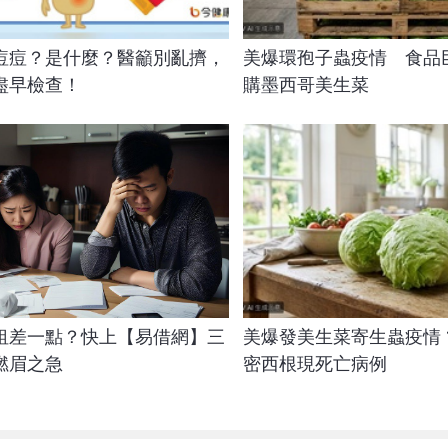
痘痘？是什麼？醫籲別亂擠，
美爆環孢子蟲疫情 食品巨
盡早檢查！
購墨西哥美生菜
租差一點？快上【易借網】三
美爆發美生菜寄生蟲疫情 
燃眉之急
密西根現死亡病例