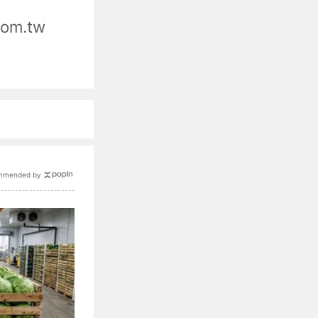
com.tw
mmended by