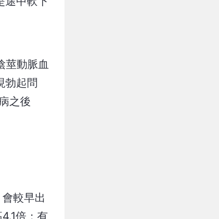
是途中軟下
是陰莖動脈血
現勃起問
疾病之後
，會較早出
.1倍；有