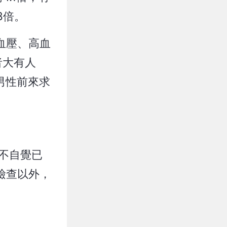
8倍。
血壓、高血
者大有人
男性前來求
不自覺已
檢查以外，