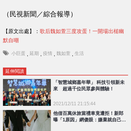
（民視新聞／綜合報導）
【原文出處】：
歌后魏如萱三度攻蛋！一開場出槌幽
默自嘲
小巨蛋
延期
疫情
魏如萱
生活
,
,
,
,
延伸閱讀
「智慧城鄉嘉年華」 科技引領新未
來 超過千位民眾參與體驗！
2021/12/11 21:15:44
{PLAYICON}
他借百萬休旅當禮車竟遭拒！新郎
曝「1原因」網傻眼：嫌棄就自己去
租