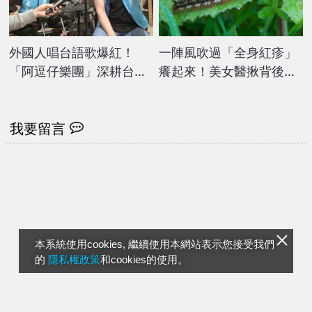
外國人唱台語歌爆紅！
一陣風吹過「全身紅疹」
「阿逗仔樂團」深耕台灣
癢起來！美女醫揪背後元
１８年
凶 2常見病灶一次看
我要留言
本系統使用cookies, 繼續使用本網站表示您接受我們
的
隱私權政策
和cookies的使用。