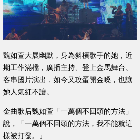
魏如萱大展幽默，身為斜槓歌手的她，近
期工作滿檔，廣播主持、登上金馬舞台、
客串國片演出，如今又攻蛋開金嗓，也讓
她人氣紅不讓。
金曲歌后魏如萱「一萬個不回頭的方法」
說，「一萬個不回頭的方法，我不能就這
樣被打發。」