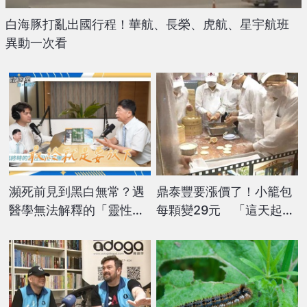
白海豚打亂出國行程！華航、長榮、虎航、星宇航班
異動一次看
瀕死前見到黑白無常？遇
鼎泰豐要漲價了！小籠包
醫學無法解釋的「靈性困
每顆變29元 「這天起」
擾」 腫瘤科醫師這麼說
平均漲幅5%