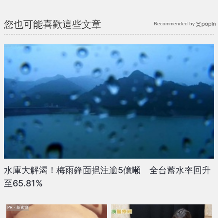
{PLAYICON}
您也可能喜歡這些文章
Recommended by
水庫大解渴！梅雨鋒面挹注逾5億噸 全台蓄水率回升
至65.81%
PR・新素簡