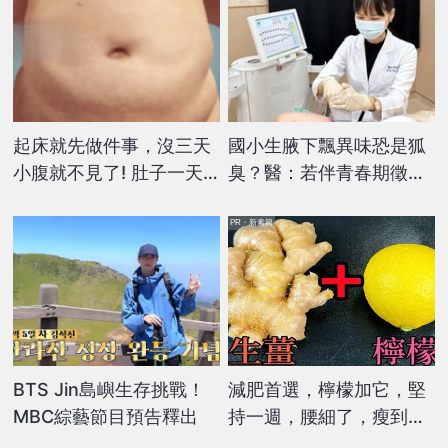
起床就先做件事，沒三天
國小生腋下飄異味恐是狐
小腹就不見了! 肚子一天
臭？醫：若伴青春期徵象
天變小！
應評估性早熟
PR・新素簡
BTS Jin島嶼生存挑戰！
減肥首選，檸檬加它，堅
MBC綜藝節目預告釋出
持一週，腰細了，瘦到你
懷疑人生