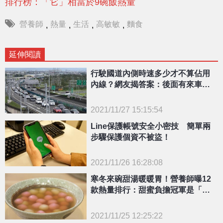
排行榜：「它」相當於9碗飯熱量
營養師
熱量
生活
高敏敏
麵食
,
,
,
,
延伸閱讀
行駛國道內側時速多少才不算佔用
內線？網友揭答案：後面有來車就
該讓！
2021/11/27 15:15:54
{PLAYICON}
Line保護帳號安全小密技 簡單兩
步驟保護個資不被盜！
2021/11/26 16:28:08
{PLAYICON}
寒冬來碗甜湯暖暖胃！營養師曝12
款熱量排行：甜蜜負擔冠軍是「這
碗」
2021/11/25 12:25:22