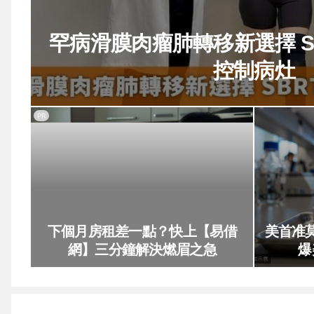
罕病滑膜肉瘤肺轉移新選擇 S
控制病灶
PR
下個月房租差一點？快上【易借
美首准
網】三分鐘解決燃眉之急
爆