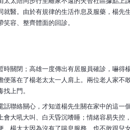
由太太陪同步行至離家不遠的失智社區據點上
同就醫。由於有規律的生活作息及服藥，楊先
帶笑容、整齊體面的回診。
暫時關閉；高雄一度傳出有居服員確診，嚇得
擔便落在了楊老太太一人肩上。兩位老人家不
毒找上門。
電話聯絡關心，才知道楊先生關在家中的這一
上會大吼大叫、白天昏沉嗜睡；情緒容易失控
便。楊太太因為沒有了喘息服務、也不敢跟兒