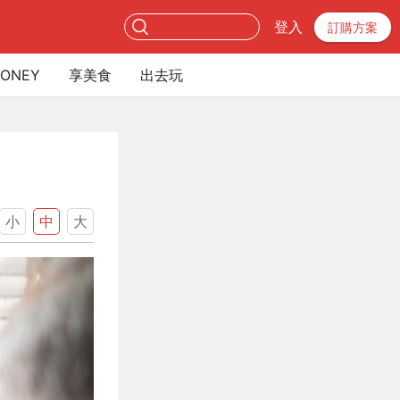
登入
訂購方案
ONEY
享美食
出去玩
小
中
大