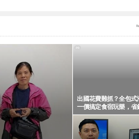
R
PR
出國花費難抓？全包式
一價搞定食宿玩樂，省