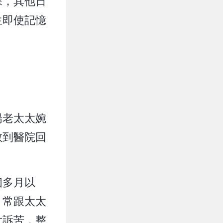
課，其他日
生即使記憶
楊老太太婉
敢到醫院回
個多月以
，常跟太太
女訴苦，整