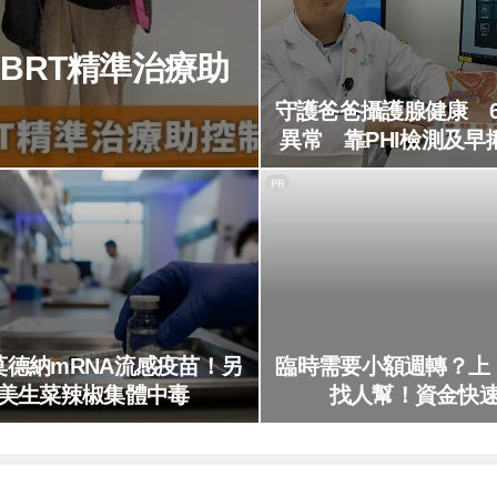
BRT精準治療助
守護爸爸攝護腺健康 6
異常 靠PHI檢測及早
癌
PR
莫德納mRNA流感疫苗！另
臨時需要小額週轉？上
美生菜辣椒集體中毒
找人幫！資金快