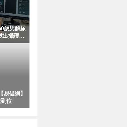
0歲男解尿
揪出攝護腺
【易借網】
速到位