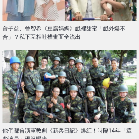
曾子益、曾智希《豆腐媽媽》戲裡甜蜜「戲外爆不
合」？私下互相吐槽畫面全流出
他們都曾演軍教劇《新兵日記》爆紅！時隔14年「這
些演員」現況曝光