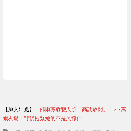
【原文出處】：
邵雨薇發戀人照「高調放閃」！2.7萬
網友驚：背後抱緊她的不是吳慷仁