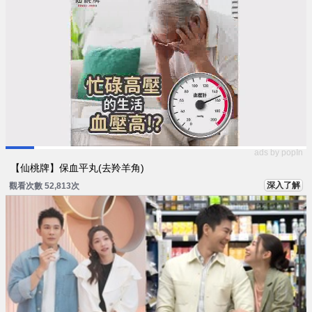
ads by popIn
【仙桃牌】保血平丸(去羚羊角)
深入了解
觀看次數 52,814次