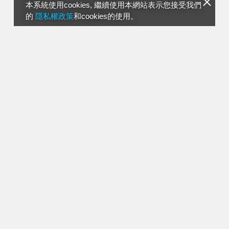
本系統使用cookies, 繼續使用本網站表示您接受我們
的
隱私權政策
和cookies的使用。