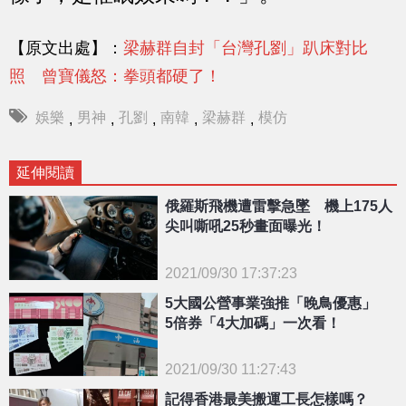
【原文出處】：
梁赫群自封「台灣孔劉」趴床對比
照 曾寶儀怒：拳頭都硬了！
娛樂
男神
孔劉
南韓
梁赫群
模仿
,
,
,
,
,
延伸閱讀
俄羅斯飛機遭雷擊急墜 機上175人
尖叫嘶吼25秒畫面曝光！
2021/09/30 17:37:23
5大國公營事業強推「晚鳥優惠」
{PLAYICON}
5倍券「4大加碼」一次看！
2021/09/30 11:27:43
{PLAYICON}
記得香港最美搬運工長怎樣嗎？