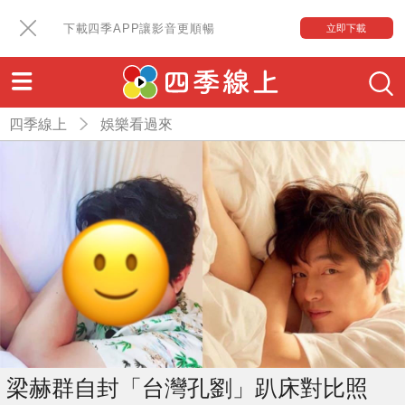
下載四季APP讓影音更順暢
立即下載
四季線上
娛樂看過來
梁赫群自封「台灣孔劉」趴床對比照