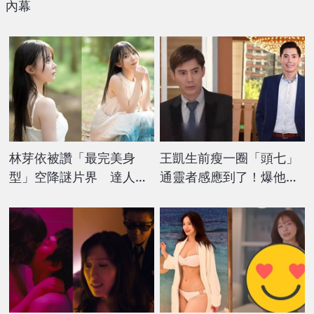
內幕
林芽依被讚「最完美身
王凱生前瘦一圈「頭七」
型」空降謎片界 達人激
通靈者感應到了！爆他
讚：真的是妖精系美少
「一直喊好冷」硬要進棚
女！
拍戲