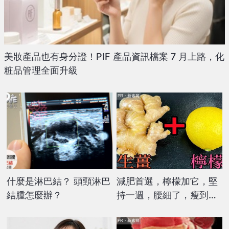
美妝產品也有身分證！PIF 產品資訊檔案 7 月上路，化
粧品管理全面升級
PR・新素簡
什麼是淋巴結？ 頭頸淋巴
減肥首選，檸檬加它，堅
結腫怎麼辦？
持一週，腰細了，瘦到你
懷疑人生
PR・新素簡