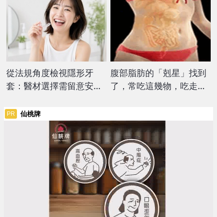
從法規角度檢視隱形牙
腹部脂肪的「剋星」找到
套：醫材選擇需留意安全
了，常吃這幾物，吃走大
與許可資訊
肚囊，瘦出小蠻腰
仙桃牌
PR