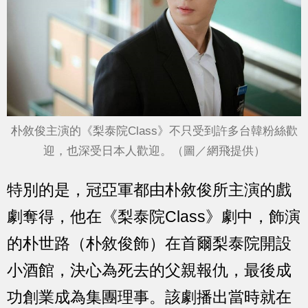
朴敘俊主演的《梨泰院Class》不只受到許多台韓粉絲歡
迎，也深受日本人歡迎。（圖／網飛提供）
特別的是，冠亞軍都由朴敘俊所主演的戲
劇奪得，他在《梨泰院Class》劇中，飾演
的朴世路（朴敘俊飾）在首爾梨泰院開設
小酒館，決心為死去的父親報仇，最後成
功創業成為集團理事。該劇播出當時就在