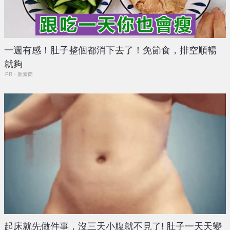
一週有感！肚子整個都消下去了！免節食，排空順暢
就夠
PR・新素簡
起床就先做件事，沒三天小腹就不見了! 肚子一天天變