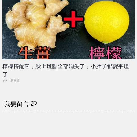
檸檬搭配它，臉上斑點全部消失了，小肚子都變平坦
了
PR・新素簡
我要留言