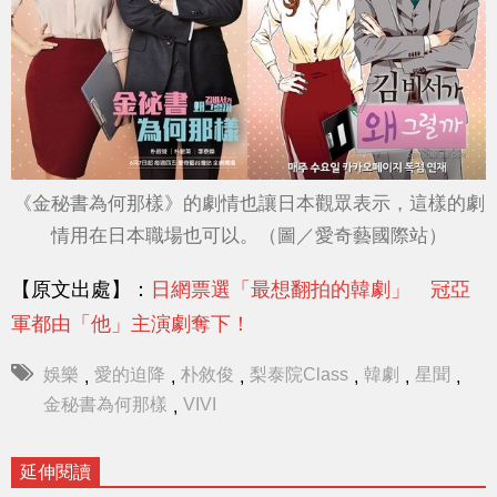
《金秘書為何那樣》的劇情也讓日本觀眾表示，這樣的劇
情用在日本職場也可以。（圖／愛奇藝國際站）
【原文出處】：
日網票選「最想翻拍的韓劇」 冠亞
軍都由「他」主演劇奪下！
娛樂
愛的迫降
朴敘俊
梨泰院Class
韓劇
星聞
,
,
,
,
,
,
金秘書為何那樣
VIVI
,
延伸閱讀