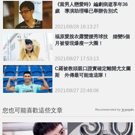
《當男人戀愛時》編劇病逝享年36
歲 導演助理曝已舉辦告別式
2021/08/28 18:13:27
{PLAYICON}
福原愛脫衣露蠻腰秀球技 婚變5個
月被發現爆瘦一大圈！
2021/08/27 17:53:13
C羅被教頭親口證實確定離開尤文圖
{PLAYICON}
斯 外傳最可能進這隊！
2021/08/27 22:48:06
{PLAYICON}
您也可能喜歡這些文章
Recommended by