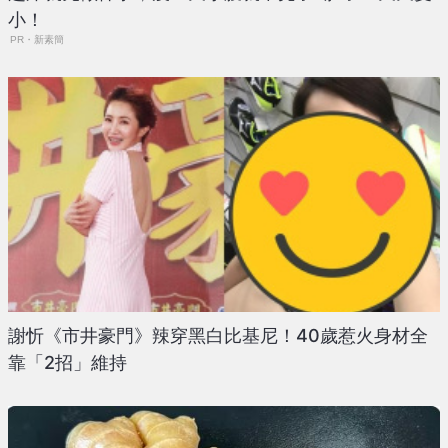
小！
PR・新素簡
謝忻《市井豪門》辣穿黑白比基尼！40歲惹火身材全
靠「2招」維持