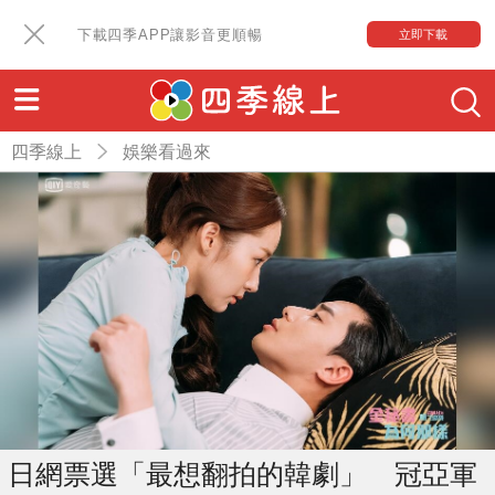
下載四季APP讓影音更順暢
立即下載
四季線上
娛樂看過來
日網票選「最想翻拍的韓劇」 冠亞軍