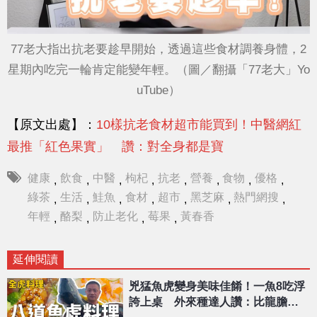
77老大指出抗老要趁早開始，透過這些食材調養身體，2
星期內吃完一輪肯定能變年輕。（圖／翻攝「77老大」Yo
uTube）
【原文出處】：
10樣抗老食材超市能買到！中醫網紅
最推「紅色果實」 讚：對全身都是寶
健康
飲食
中醫
枸杞
抗老
營養
食物
優格
,
,
,
,
,
,
,
,
綠茶
生活
鮭魚
食材
超市
黑芝麻
熱門網搜
,
,
,
,
,
,
,
年輕
酪梨
防止老化
莓果
黃春香
,
,
,
,
延伸閱讀
兇猛魚虎變身美味佳餚！一魚8吃浮
誇上桌 外來種達人讚：比龍膽更
好吃