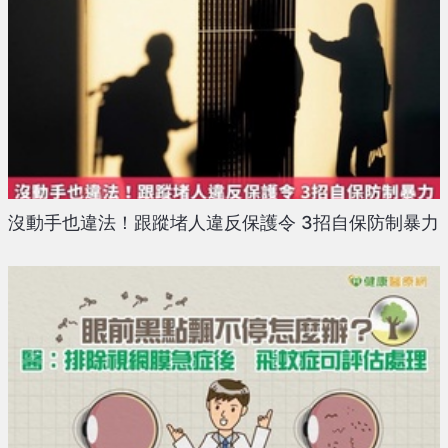
沒動手也違法！跟蹤堵人違反保護令 3招自保防制暴力