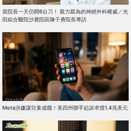
當院長一天仍開6台刀！ 親力親為的神經外科權威／光
田綜合醫院沙鹿院區陳子勇院長專訪
Meta涉嫌讓兒童成癮！美四州聯手起訴求償1.4兆美元